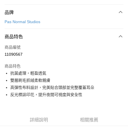
付款方式
品牌
信用卡一次付款
Pas Normal Studios
超商取貨付款
商品特色
LINE Pay
商品編號
Apple Pay
11090567
Google Pay
商品特色
運送方式
抗菌處理，輕盈透氣
雙層刷毛抓絨柔軟親膚
全家店到店
高彈性布料設計，完美貼合頭部並完整覆蓋耳朵
每筆NT$80，滿NT$10,000(含以上)免運費
反光標誌印花，提升夜間可視度與安全性
付款後全家取貨
每筆NT$80，滿NT$10,000(含以上)免運費
7-11店到店
詳細說明
相關推薦
每筆NT$80，滿NT$10,000(含以上)免運費