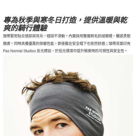
付款後7-11取貨
每筆NT$80，滿NT$10,000(含以上)免運費
專為秋季與寒冬日打造，提供溫暖與乾
爽的騎行體驗
宅配
頭帶緊密貼合頭部與耳朵，穩固不滑動。內層採用雙層刷毛抓絨襯裡，觸感柔軟
每筆NT$130，滿NT$10,000(含以上)免運費
親膚，同時具備優異的保暖性能，即使戴在安全帽下也依然舒適；頭帶背面印有
Pas Normal Studios 反光標誌，於低光環境中提升騎乘時的可視性與安全性。