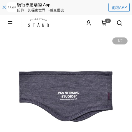
騎行專屬購物 App
開啟APP
陪你一起探索世界 下載享優惠
0
1
/
2