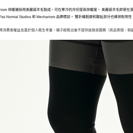
hanism 保暖襪採用美麗諾羊毛製成，可在寒冷的月份提高保暖度。 美麗諾羊毛即使
as Normal Studios 和 Mechanism 品牌標誌。 雙針織鞋跟和腳趾部分也確保耐用性
障消費者權益及基於個人衛生考量，襪子經售出後不提供退換貨服務（商品寄錯、瑕