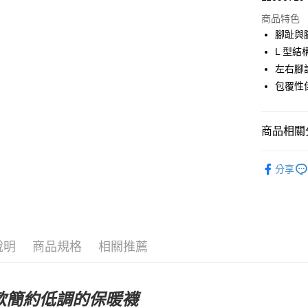
商品特色
Google Pa
腳趾與
L 型
運送方式
左右腳
包覆性
全家店到
每筆NT$8
商品相關分
付款後全
每筆NT$8
Pas Norma
分享
7-11店到
自行車服
每筆NT$8
付款後7-1
每筆NT$8
說明
商品規格
相關推薦
宅配
每筆NT$1
款簡約低調的保暖襪