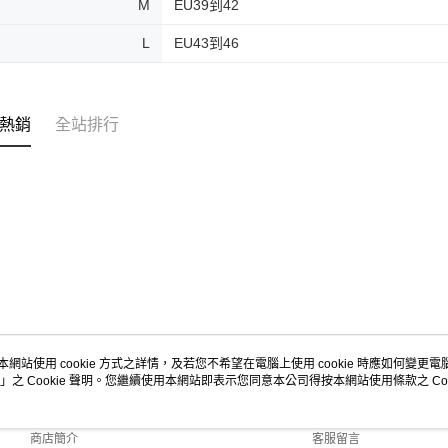
M
EU39到42
L
EU43到46
熱銷
全站排行
本網站使用 cookie 方式之詳情，及若您不希望在電腦上使用 cookie 時應如何變更電腦的
」之 Cookie 聲明。您繼續使用本網站即表示您同意本公司得按本網站使用條款之 Coo
關於我們
客服資訊
品牌故事
購物說明
商店簡介
客服留言