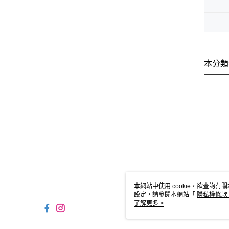
本分類
本網站中使用 cookie，欲查詢有關
設定，請參閱本網站「
隱私權條款
使用 cookie。
了解更多 >