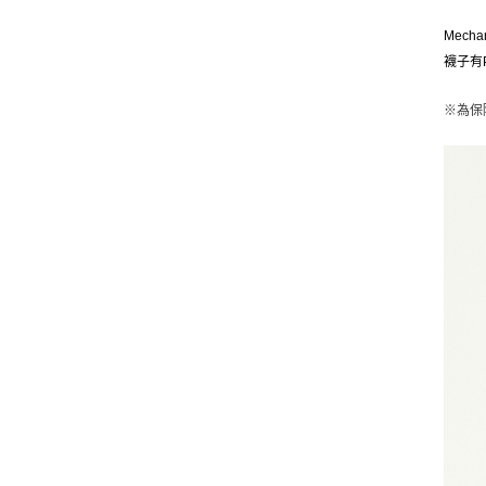
Mec
襪子有P
※
為保