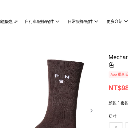
精選優惠 🎉
自行車服飾/配件
日常服飾/配件
更多介紹
Mecha
色
App 獨享
NT$9
顏色：褐
尺寸
S