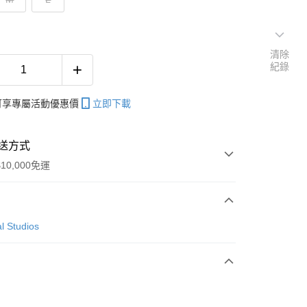
清除
紀錄
帳可享專屬活動優惠價
立即下載
送方式
10,000免運
次付款
l Studios
付款