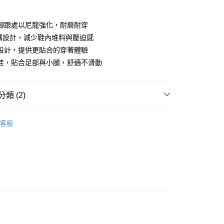
y
腳跟處以尼龍強化，耐磨耐穿
結構設計，減少鞋內堆料與壓迫感
設計，提供更貼合的穿著體驗
佳，貼合足部與小腿，舒適不滑動
店
0，滿NT$10,000(含以上)免運費
類 (2)
家取貨
0，滿NT$10,000(含以上)免運費
l Studios
配件
客服
店
飾及配件
• 配件 - 車襪、鞋套及卡鞋
0，滿NT$10,000(含以上)免運費
1取貨
0，滿NT$10,000(含以上)免運費
30，滿NT$10,000(含以上)免運費