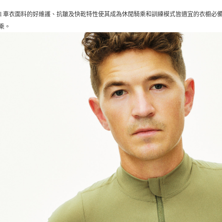
ential 車衣面料的好維護、抗皺及快乾特性使其成為休閒騎乘和訓練模式皆適宜的衣
乘。