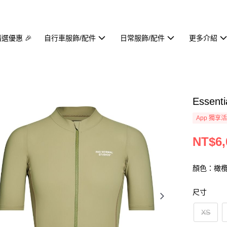
精選優惠 🎉
自行車服飾/配件
日常服飾/配件
更多介紹
Essent
App 獨享
NT$6,
顏色：橄
尺寸
XS