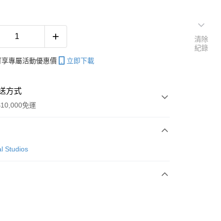
清除
紀錄
帳可享專屬活動優惠價
立即下載
送方式
10,000免運
次付款
l Studios
付款