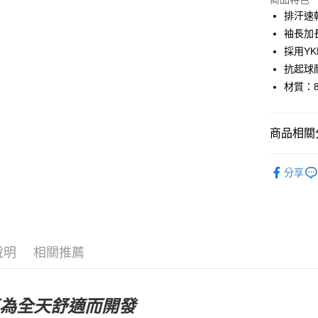
Google Pa
排汗速
袖長加
運送方式
採用Y
抗起球
全家店到
材質：8
每筆NT$8
付款後全
商品相關分
每筆NT$8
Pas Norma
7-11店到
分享
每筆NT$8
自行車服
付款後7-1
每筆NT$8
說明
相關推薦
宅配
每筆NT$1
為全天舒適而開發