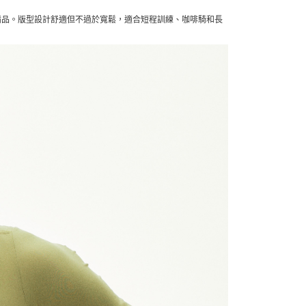
櫥必備品。版型設計舒適但不過於寬鬆，適合短程訓練、咖啡騎和長