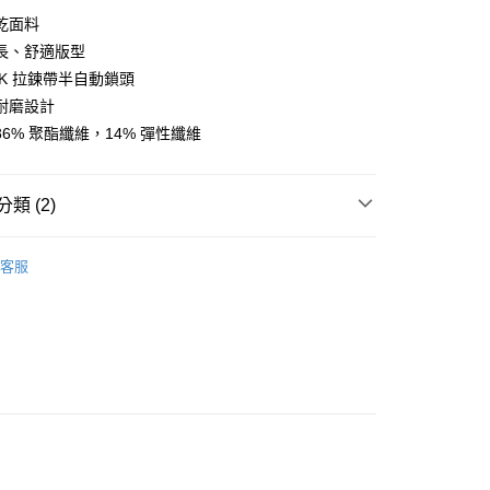
y
乾面料
長、舒適版型
KK 拉鍊帶半自動鎖頭
耐磨設計
店
6% 聚酯纖維，14% 彈性纖維
0，滿NT$10,000(含以上)免運費
家取貨
類 (2)
0，滿NT$10,000(含以上)免運費
l Studios
Essential SS 春夏全系列
店
客服
0，滿NT$10,000(含以上)免運費
飾及配件
• 春夏 - 男款車衣
1取貨
0，滿NT$10,000(含以上)免運費
30，滿NT$10,000(含以上)免運費