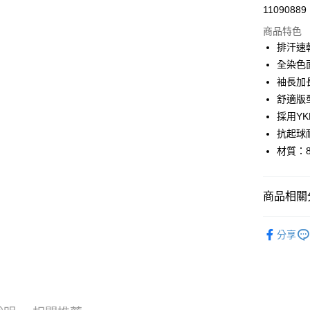
Apple Pay
11090889
商品特色
Google Pa
排汗速
全染色
運送方式
袖長加
舒適版
全家店到
採用Y
每筆NT$8
抗起球
付款後全
材質：8
每筆NT$8
7-11店到
商品相關分
每筆NT$8
Pas Norma
分享
付款後7-1
🔥 零碼專
每筆NT$8
自行車服
宅配
每筆NT$1