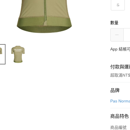
S
數量
App 結
付款與運
超取滿NT$
付款方式
品牌
信用卡一
Pas Norma
超商取貨
商品特色
LINE Pay
商品編號