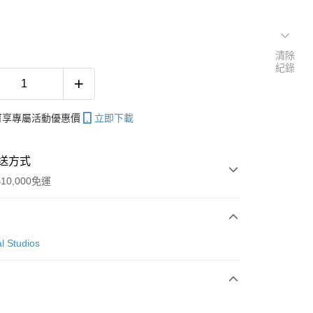
清除
紀錄
帳可享專屬活動優惠價
立即下載
送方式
10,000免運
次付款
l Studios
付款