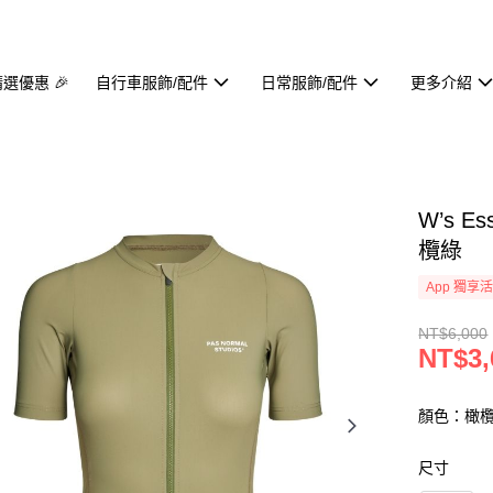
精選優惠 🎉
自行車服飾/配件
日常服飾/配件
更多介紹
W’s Es
欖綠
App 獨享
NT$6,000
NT$3,
顏色：橄
尺寸