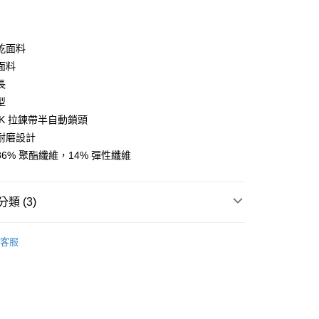
y
乾面料
面料
長
型
店
KK 拉鍊帶半自動鎖頭
0，滿NT$10,000(含以上)免運費
耐磨設計
家取貨
6% 聚酯纖維，14% 彈性纖維
0，滿NT$10,000(含以上)免運費
店
類 (3)
0，滿NT$10,000(含以上)免運費
l Studios
Essential SS 春夏全系列
客服
1取貨
區
Pas Normal Studios 春夏系列
0，滿NT$10,000(含以上)免運費
飾及配件
• 春夏 - 女款車衣
30，滿NT$10,000(含以上)免運費