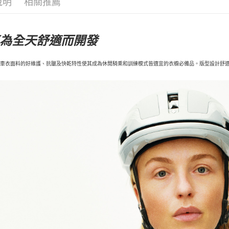
說明
相關推薦
為全天舒適而開發
ntial 車衣面料的好維護、抗皺及快乾特性使其成為休閒騎乘和訓練模式皆適宜的衣櫥必備品。版型設