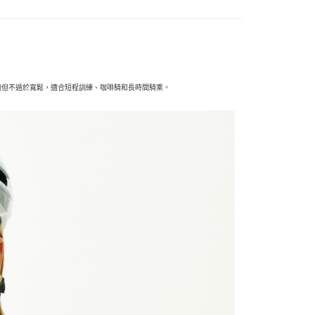
計舒適但不過於寬鬆，適合短程訓練、咖啡騎和長時間騎乘。