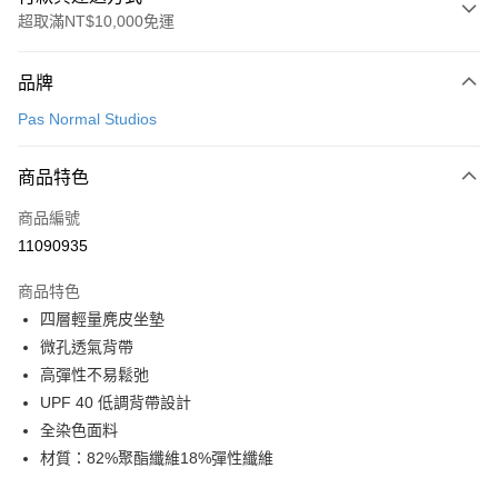
超取滿NT$10,000免運
付款方式
品牌
信用卡一次付款
Pas Normal Studios
超商取貨付款
商品特色
LINE Pay
商品編號
Apple Pay
11090935
Google Pay
商品特色
運送方式
四層輕量麂皮坐墊
微孔透氣背帶
全家店到店
高彈性不易鬆弛
每筆NT$80，滿NT$10,000(含以上)免運費
UPF 40 低調背帶設計
付款後全家取貨
全染色面料
每筆NT$80，滿NT$10,000(含以上)免運費
材質：82%聚酯纖維18%彈性纖維
7-11店到店