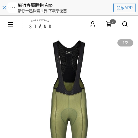
騎行專屬購物 App
開啟APP
陪你一起探索世界 下載享優惠
0
1
/
2