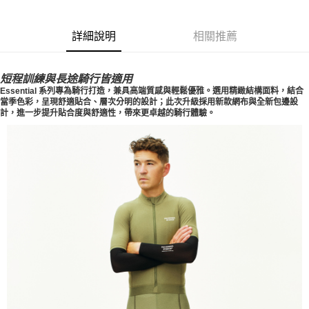
每筆NT$80，滿NT$10,000(含以上)免運費
詳細說明
相關推薦
付款後7-11取貨
每筆NT$80，滿NT$10,000(含以上)免運費
短程訓練與長途騎行皆適用
宅配
Essential 系列專為騎行打造，兼具高端質感與輕鬆優雅。選用精緻結構面料，結合
當季色彩，呈現舒適貼合、層次分明的設計；此次升級採用新款網布與全新包邊設
每筆NT$130，滿NT$10,000(含以上)免運費
計，進一步提升貼合度與舒適性，帶來更卓越的騎行體驗。