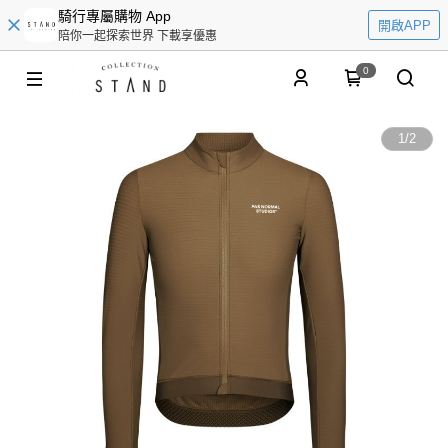
騎行專屬購物 App
開啟APP
陪你一起探索世界 下載享優惠
0
1
/
2