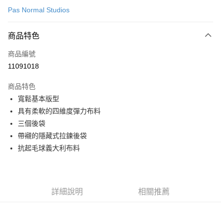
Pas Normal Studios
超商取貨付款
商品特色
LINE Pay
商品編號
Apple Pay
11091018
Google Pay
商品特色
運送方式
寬鬆基本版型
具有柔軟的四維度彈力布料
全家店到店
三個後袋
每筆NT$80，滿NT$10,000(含以上)免運費
帶襯的隱藏式拉鍊後袋
付款後全家取貨
抗起毛球義大利布料
每筆NT$80，滿NT$10,000(含以上)免運費
7-11店到店
每筆NT$80，滿NT$10,000(含以上)免運費
詳細說明
相關推薦
付款後7-11取貨