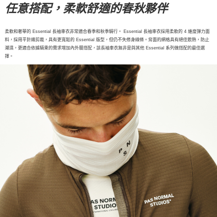
每筆NT$80，滿NT$10,000(含以上)免運費
任意搭配，柔軟舒適的春秋夥伴
宅配
每筆NT$130，滿NT$10,000(含以上)免運費
柔軟和奢華的 Essential 長袖車衣非常適合春季和秋季騎行。 Essential 長袖車衣採用柔軟的 4 維度彈力面
料，採用平針織剪裁，具有更寬鬆的 Essential 版型，但仍不失修身線條。背面的網格具有絕佳散熱，防止
潮濕，更適合依據騎乘的需求增加內外層搭配，該長袖車衣無非是與其他 Essential 系列做搭配的最佳選
擇。