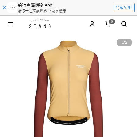
騎行專屬購物 App
開啟APP
陪你一起探索世界 下載享優惠
0
1
/
2