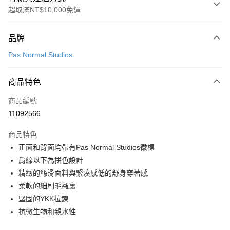
超取滿NT$10,000免運
付款方式
品牌
信用卡一次付款
Pas Normal Studios
LINE Pay
商品特色
Apple Pay
商品編號
Google Pay
11092566
運送方式
商品特色
付款後全家取貨
正面和背面均帶有Pas Normal Studios徽標
每筆NT$80，滿NT$10,000(含以上)免運費
肩線以下為拼色設計
精緻的絲滑面料與緊湊感低的舒身穿著感
付款後7-11取貨
柔軟的細刷毛襯裏
每筆NT$80，滿NT$10,000(含以上)免運費
堅固的YKK拉鍊
宅配
抗微生物和親水性
每筆NT$130，滿NT$10,000(含以上)免運費