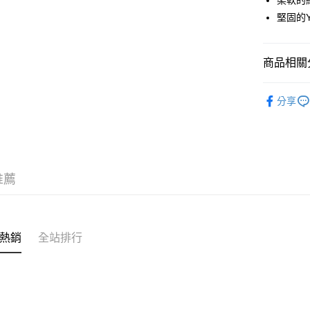
柔軟的
堅固的
運送方式
全家店到
商品相關分
每筆NT$8
Pas Norma
付款後全
分享
每筆NT$8
自行車服
7-11店到
每筆NT$8
推薦
付款後7-1
每筆NT$8
宅配
熱銷
全站排行
每筆NT$1