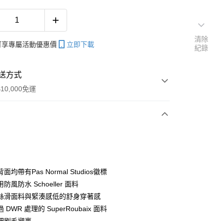
清除
帳可享專屬活動優惠價
立即下載
紀錄
送方式
10,000免運
次付款
付款
均帶有Pas Normal Studios徽標
防風防水 Schoeller 面料
絲滑面料與緊湊感低的舒身穿著感
y
DWR 處理的 SuperRoubaix 面料