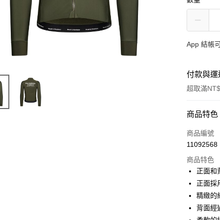
App 結
付款與運
超取滿NT$
付款方式
商品特色
信用卡一
商品編號
11092568
超商取貨
商品特色
LINE Pay
正面和背面
正面採用
Apple Pay
精緻的
Google Pa
背面經過 