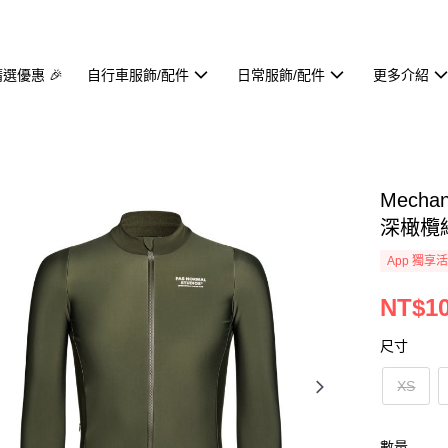
精選優惠 🎉
自行車服飾/配件
日常服飾/配件
更多介紹
Mecha
深橄欖
App 獨享
NT$10
尺寸
XS
數量