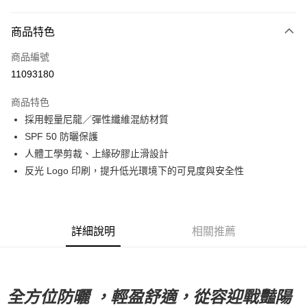
超商取貨付款
商品特色
LINE Pay
商品編號
Apple Pay
11093180
Google Pay
商品特色
運送方式
採用輕量尼龍／彈性纖維混紡材質
SPF 50 防曬保護
全家店到店
人體工學剪裁、上緣矽膠止滑設計
每筆NT$80，滿NT$10,000(含以上)免運費
反光 Logo 印刷，提升低光環境下的可見度與安全性
付款後全家取貨
每筆NT$80，滿NT$10,000(含以上)免運費
7-11店到店
詳細說明
相關推薦
每筆NT$80，滿NT$10,000(含以上)免運費
付款後7-11取貨
ChatGPT 說：
每筆NT$80，滿NT$10,000(含以上)免運費
全方位防曬 ，輕盈舒適，從容迎戰豔陽