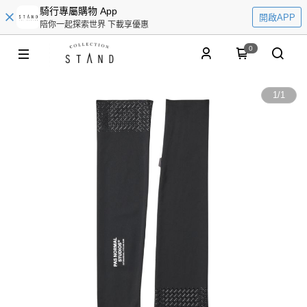
騎行專屬購物 App
開啟APP
陪你一起探索世界 下載享優惠
0
1
/
1