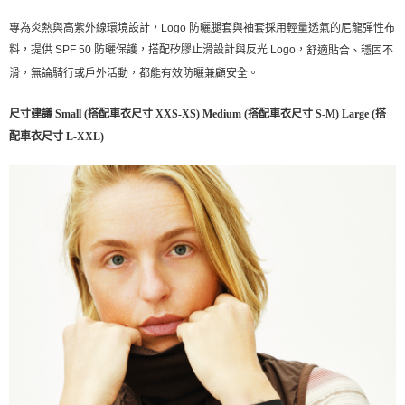
宅配
專為炎熱與高紫外線環境設計，Logo 防曬腿套與袖套採用輕量透氣的尼龍彈性布
每筆NT$130，滿NT$10,000(含以上)免運費
料，提供 SPF 50 防曬保護，搭配矽膠止滑設計與反光 Logo，
舒適貼合、穩固不
滑，無論騎行或戶外活動，都能有效防曬兼顧安全。
尺寸建議
Small
(搭配車衣尺寸 XXS-XS)
Medium
(搭配車衣尺寸 S-M)
Large
(搭
配車衣尺寸 L-XXL)