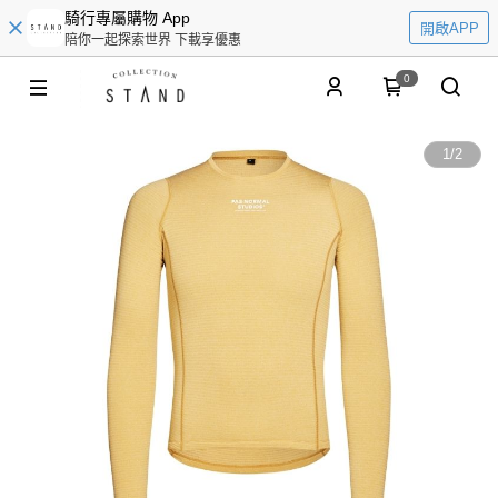
騎行專屬購物 App
開啟APP
陪你一起探索世界 下載享優惠
0
1
/
2