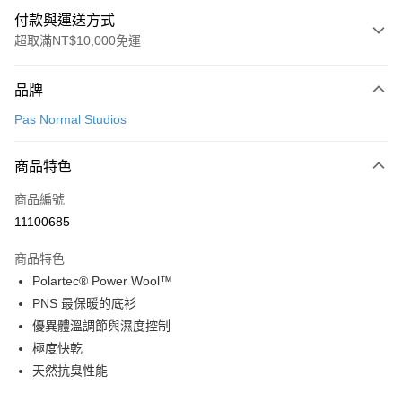
付款與運送方式
超取滿NT$10,000免運
付款方式
品牌
信用卡一次付款
Pas Normal Studios
超商取貨付款
商品特色
LINE Pay
商品編號
Apple Pay
11100685
Google Pay
商品特色
運送方式
Polartec® Power Wool™
PNS 最保暖的底衫
全家店到店
優異體溫調節與濕度控制
每筆NT$80，滿NT$10,000(含以上)免運費
極度快乾
付款後全家取貨
天然抗臭性能
每筆NT$80，滿NT$10,000(含以上)免運費