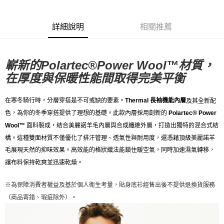
7-11店到店
每筆NT$80，滿NT$10,000(含以上)免運費
詳細說明
相關推薦
付款後7-11取貨
每筆NT$80，滿NT$10,000(含以上)免運費
嶄新的Polartec®Power Wool™材質，
宅配
在厚度與保暖性能間取得完美平衡
每筆NT$130，滿NT$10,000(含以上)免運費
在寒冬騎行時，分層穿搭是不可或缺的要素。
Thermal 長袖機能內層
及其全新配
色，為你的冬季穿搭提供了理想的基礎。
此款內層採用創新的
Polartec® Power
面料製成，結合美麗諾羊毛內層與合成纖維外層，打造出獨特的混合式結
Wool™
構。這種雙面材質不僅優化了排汗管理、透氣性與耐用度，還憑藉頂級美麗諾羊
毛展現天然的抑味效果。高效能的格狀織法能鎖住暖空氣，同時加速濕氣轉移，
讓布料保持乾爽並迅速乾燥。
※為保障消費者權益及基於個人衛生考量，貼身底衫經售出後不提供退換貨服務
（商品寄錯、瑕疵除外）。