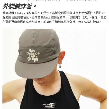
宅配
外訓練穿著。
每筆NT$130，滿NT$10,000(含以上)免運費
雙層針織 Interlock 面料具備四面彈性，能減少透視感並確保完整包覆性，提供更
好的貼合度與服貼感。這成為 Balance 運動服飾中不可或缺的一部分。彈性下圍能
在運動過程中提供高度舒適度。前後的立體網布結構則進一步加強排汗管理。