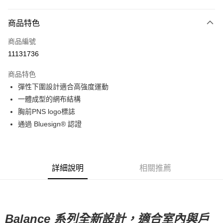
超商取貨付款
商品特色
LINE Pay
商品編號
Apple Pay
11131736
Google Pay
商品特色
運送方式
彈性下圍設計適合高強度運動
一體成型的網布結構
全家店到店
胸前PNS logo標誌
每筆NT$80，滿NT$10,000(含以上)免運費
通過 Bluesign® 認證
付款後全家取貨
每筆NT$80，滿NT$10,000(含以上)免運費
7-11店到店
詳細說明
相關推薦
每筆NT$80，滿NT$10,000(含以上)免運費
付款後7-11取貨
每筆NT$80，滿NT$10,000(含以上)免運費
Balance 系列全新設計，適合室內與戶