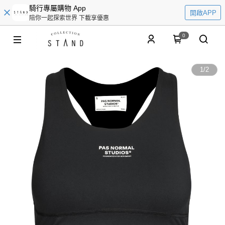
騎行專屬購物 App
開啟APP
陪你一起探索世界 下載享優惠
0
1
/
2