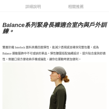
每筆NT$80，滿NT$10,000(含以上)免運費
詳細說明
相關推薦
付款後7-11取貨
每筆NT$80，滿NT$10,000(含以上)免運費
Balance系列緊身長褲適合室內與戶外訓
練。
宅配
每筆NT$130，滿NT$10,000(含以上)免運費
雙層針織 Interlock 面料具備四面彈性，能減少透視感並確保完整包覆，成為
Balance 運動服飾中不可或缺的單品。彈性腰圍搭配抽繩設計，提升貼合度與舒適
性。側邊口袋方便收納手機或鑰匙，讓你在運動時更加便利。