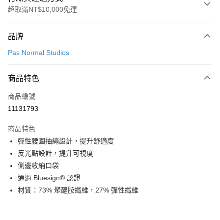
超取滿NT$10,000免運
付款方式
品牌
信用卡一次付款
Pas Normal Studios
超商取貨付款
商品特色
LINE Pay
商品編號
Apple Pay
11131793
Google Pay
商品特色
運送方式
彈性腰圍抽繩設計，提升舒適度
反光點設計，提升可視度
全家店到店
側邊收納口袋
每筆NT$80，滿NT$10,000(含以上)免運費
通過 Bluesign® 認證
付款後全家取貨
材質：73% 聚醯胺纖維，27% 彈性纖維
每筆NT$80，滿NT$10,000(含以上)免運費
7-11店到店