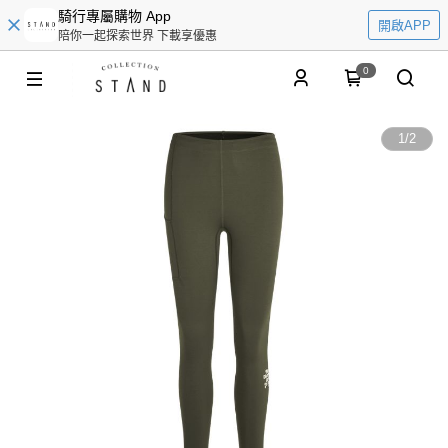
騎行專屬購物 App
開啟APP
陪你一起探索世界 下載享優惠
0
1
/
2