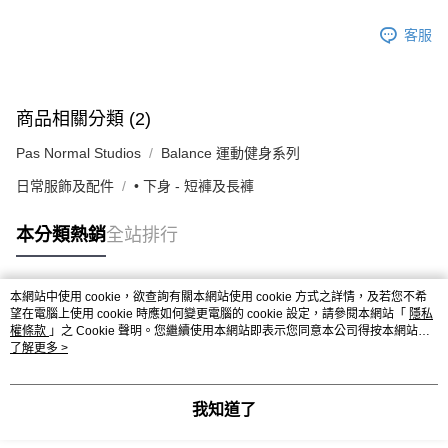
客服
商品相關分類 (2)
Pas Normal Studios
Balance 運動健身系列
日常服飾及配件
• 下身 - 短褲及長褲
本分類熱銷
全站排行
本網站中使用 cookie，欲查詢有關本網站使用 cookie 方式之詳情，及若您不希
熱門標籤
望在電腦上使用 cookie 時應如何變更電腦的 cookie 設定，請參閱本網站「
隱私
權條款
」之 Cookie 聲明。您繼續使用本網站即表示您同意本公司得按本網站使
用條款之 Cookie 聲明使用 cookie。
了解更多 >
我知道了