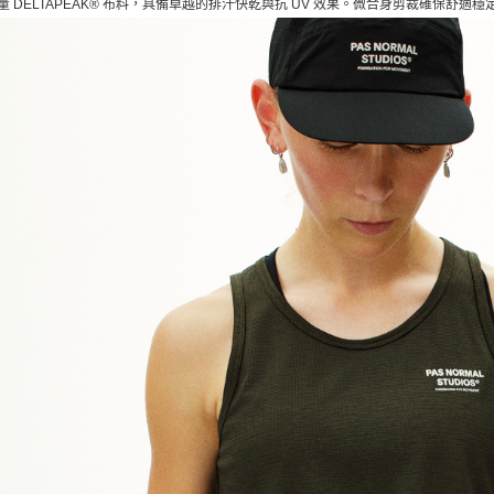
量 DELTAPEAK® 布料，具備卓越的排汗快乾與抗 UV 效果。微合身剪裁確保舒