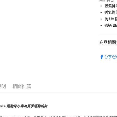
Google Pa
吸濕排
透氣性
運送方式
抗 UV
通過 Bl
全家店到
每筆NT$8
商品相關分
付款後全
每筆NT$8
Pas Norma
分享
7-11店到
日常服飾
每筆NT$8
付款後7-1
每筆NT$8
說明
相關推薦
宅配
每筆NT$1
lance 運動背心專為夏季運動設計