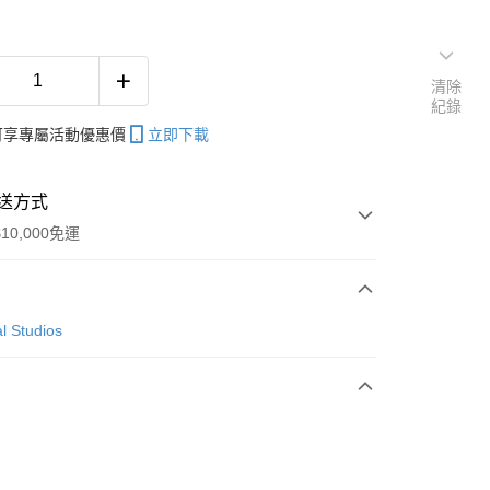
清除
紀錄
帳可享專屬活動優惠價
立即下載
送方式
10,000免運
次付款
l Studios
付款