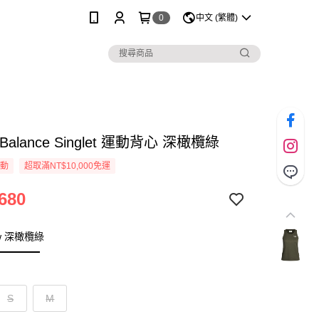
0
中文 (繁體)
s Balance Singlet 運動背心 深橄欖綠
活動
超取滿NT$10,000免運
680
w 深橄欖綠
S
M