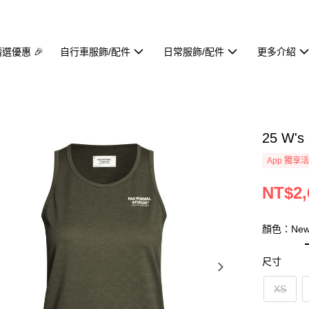
精選優惠 🎉
自行車服飾/配件
日常服飾/配件
更多介紹
25 W'
App 獨享
NT$2,
顏色：Ne
尺寸
XS