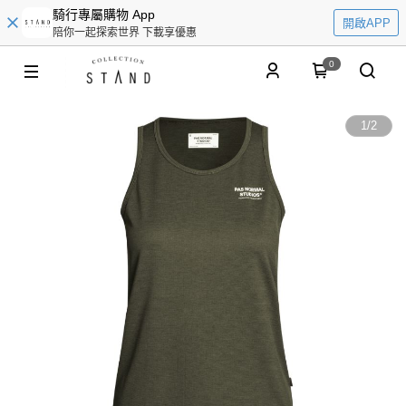
騎行專屬購物 App
開啟APP
陪你一起探索世界 下載享優惠
0
1
/
2