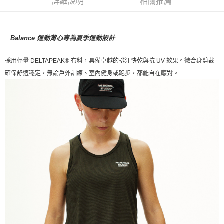
詳細說明
相關推薦
每筆NT$80，滿NT$10,000(含以上)免運費
付款後7-11取貨
Balance 運動背心專為夏季運動設計
每筆NT$80，滿NT$10,000(含以上)免運費
採用輕量 DELTAPEAK® 布料，具備卓越的排汗快乾與抗 UV 效果。微合身剪裁
宅配
確保舒適穩定，無論戶外訓練、室內健身或跑步，都能自在應對。
每筆NT$130，滿NT$10,000(含以上)免運費