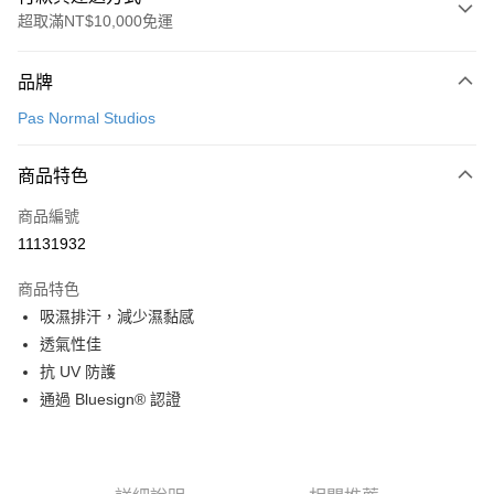
超取滿NT$10,000免運
付款方式
品牌
信用卡一次付款
Pas Normal Studios
超商取貨付款
商品特色
LINE Pay
商品編號
Apple Pay
11131932
Google Pay
商品特色
運送方式
吸濕排汗，減少濕黏感
透氣性佳
全家店到店
抗 UV 防護
每筆NT$80，滿NT$10,000(含以上)免運費
通過 Bluesign® 認證
付款後全家取貨
每筆NT$80，滿NT$10,000(含以上)免運費
7-11店到店