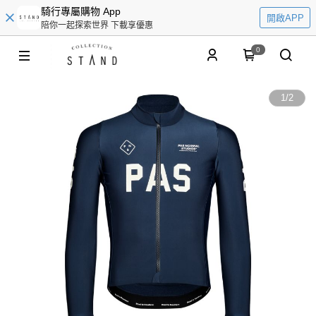
騎行專屬購物 App
開啟APP
陪你一起探索世界 下載享優惠
0
1
/
2