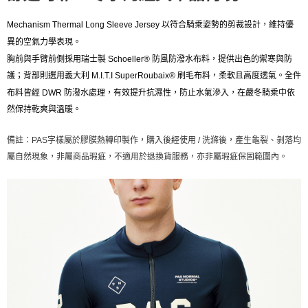
每筆NT$80，滿NT$10,000(含以上)免運費
宅配
Mechanism Thermal Long Sleeve Jersey 以符合騎乘姿勢的剪裁設計，維持優
異的空氣力學表現。
每筆NT$130，滿NT$10,000(含以上)免運費
胸前與手臂前側採用瑞士製 Schoeller® 防風防潑水布料，提供出色的禦寒與防
護；背部則選用義大利 M.I.T.I SuperRoubaix® 刷毛布料，柔軟且高度透氣。
全件
布料皆經 DWR 防潑水處理，有效提升抗濕性，防止水氣滲入，在嚴冬騎乘中依
然保持乾爽與溫暖。
備註：PAS字樣屬於膠膜熱轉印製作，購入後經使用 / 洗滌後，產生龜裂、剝落均
屬自然現象，非屬商品瑕疵，不適用於退換貨服務，亦非屬瑕疵保固範圍內。