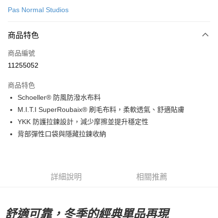
Pas Normal Studios
超商取貨付款
商品特色
LINE Pay
商品編號
Apple Pay
11255052
Google Pay
商品特色
運送方式
Schoeller® 防風防潑水布料
M.I.T.I SuperRoubaix® 刷毛布料，柔軟透氣、舒適貼膚
全家店到店
YKK 防護拉鍊設計，減少摩擦並提升穩定性
每筆NT$80，滿NT$10,000(含以上)免運費
背部彈性口袋與隱藏拉鍊收納
付款後全家取貨
每筆NT$80，滿NT$10,000(含以上)免運費
7-11店到店
詳細說明
相關推薦
每筆NT$80，滿NT$10,000(含以上)免運費
付款後7-11取貨
舒適可靠，冬季的經典單品再現