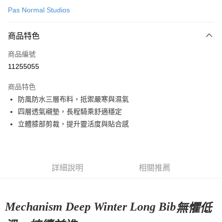
Pas Normal Studios
超商取貨付款
商品特色
LINE Pay
商品編號
Apple Pay
11255055
Google Pay
商品特色
運送方式
防風防水三層布料，抵禦嚴寒與濕氣
四層透氣襯墊，長程騎乘舒適穩定
全家店到店
立體膝部剪裁，提升靈活度與貼合感
每筆NT$80，滿NT$10,000(含以上)免運費
付款後全家取貨
每筆NT$80，滿NT$10,000(含以上)免運費
詳細說明
相關推薦
7-11店到店
每筆NT$80，滿NT$10,000(含以上)免運費
Mechanism Deep Winter Long Bib
無懼低
付款後7-11取貨