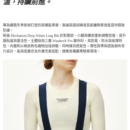
每筆NT$80，滿NT$10,000(含以上)免運費
溫，持續前進。
宅配
每筆NT$130，滿NT$10,000(含以上)免運費
專為嚴酷冬季氣候打造的高機能車褲，無論高速訓練或長距離騎乘皆能提供極致
防護。
新版 Mechanism Deep Winter Long Bib 針對膝部、小腿與腰部重新調整剪裁，提升
服貼度與靈活性。
主體採用三層 Windtex® Pro 膜布料，具防風、防水與高彈特
性，內層則以格狀刷毛織物加強保暖，同時維持透氣性。
彈性肩帶與透氣網布背
片設計，能與底層衣及外層完美搭配，適應各種嚴寒騎乘環境。