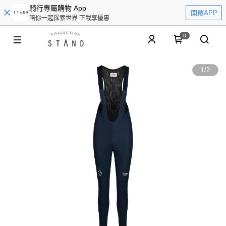
騎行專屬購物 App
開啟APP
陪你一起探索世界 下載享優惠
0
1
/
2