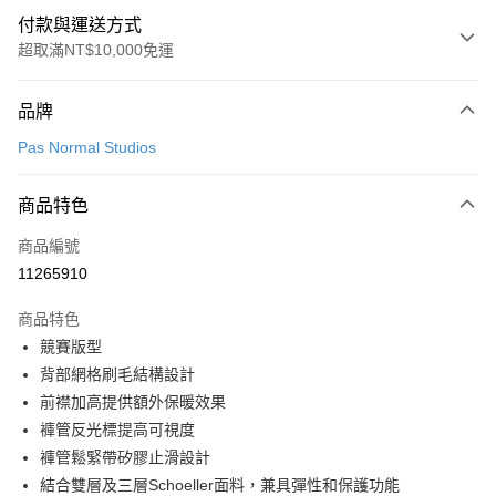
付款與運送方式
超取滿NT$10,000免運
付款方式
品牌
信用卡一次付款
Pas Normal Studios
超商取貨付款
商品特色
LINE Pay
商品編號
Apple Pay
11265910
Google Pay
商品特色
運送方式
競賽版型
背部網格刷毛結構設計
全家店到店
前襟加高提供額外保暖效果
每筆NT$80，滿NT$10,000(含以上)免運費
褲管反光標提高可視度
付款後全家取貨
褲管鬆緊帶矽膠止滑設計
每筆NT$80，滿NT$10,000(含以上)免運費
結合雙層及三層Schoeller面料，兼具彈性和保護功能