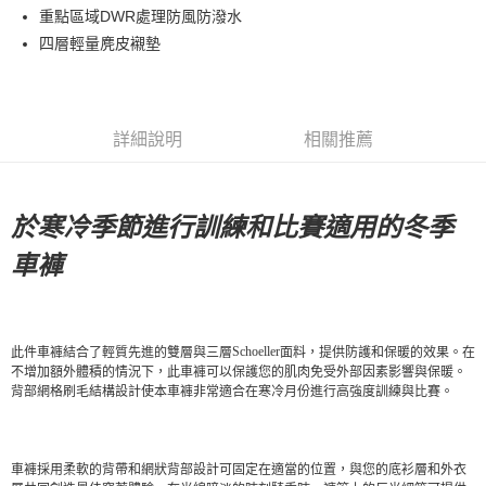
重點區域DWR處理防風防潑水
7-11店到店
四層輕量麂皮襯墊
每筆NT$80，滿NT$10,000(含以上)免運費
付款後7-11取貨
每筆NT$80，滿NT$10,000(含以上)免運費
詳細說明
相關推薦
宅配
每筆NT$130，滿NT$10,000(含以上)免運費
於寒冷季節進行訓練和比賽適用的冬季
車褲
Schoeller
此件車褲結合了輕質先進的雙層與三層
面料，提供防護和保暖的效果。在
不增加額外體積的情況下，此車褲可以保護您的肌肉免受外部因素影響與保暖。
背部網格刷毛結構設計使本車褲非常適合在寒冷月份進行高強度訓練與比賽。
車褲採用柔軟的背帶和網狀背部設計可固定在適當的位置，與您的底衫層和外衣