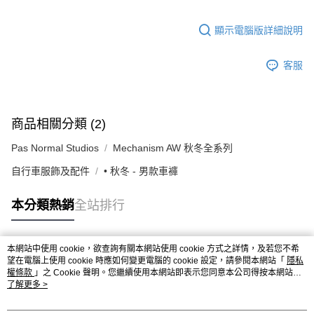
顯示電腦版詳細說明
客服
商品相關分類 (2)
Pas Normal Studios
Mechanism AW 秋冬全系列
自行車服飾及配件
• 秋冬 - 男款車褲
本分類熱銷
全站排行
本網站中使用 cookie，欲查詢有關本網站使用 cookie 方式之詳情，及若您不希
熱門標籤
望在電腦上使用 cookie 時應如何變更電腦的 cookie 設定，請參閱本網站「
隱私
權條款
」之 Cookie 聲明。您繼續使用本網站即表示您同意本公司得按本網站使
用條款之 Cookie 聲明使用 cookie。
了解更多 >