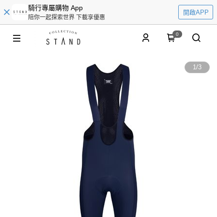
騎行專屬購物 App
開啟APP
陪你一起探索世界 下載享優惠
0
1
/
3