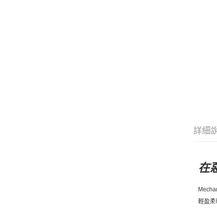
詳細
在
Mech
輕盈柔