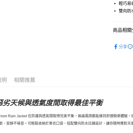
付款後全
輕巧易
每筆NT$8
雙向防水
付款後7-1
每筆NT$8
商品相關分
宅配
Pas Norma
分享
每筆NT$1
自行車服
說明
相關推薦
惡劣天候與透氣度間取得最佳平衡
anism Rain Jacket 在防護與透氣間取得完美平衡，無論風雨都能維持舒適騎乘體驗。
軟、安靜不噪音。
可輕鬆收納於車衣口袋，搭配雙向防水拉鍊設計，讓你隨時應對天