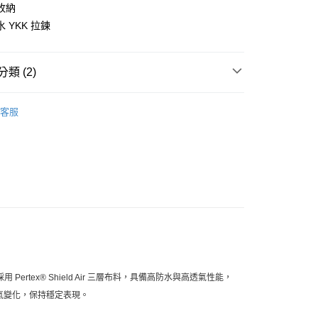
家取貨
收納
0，滿NT$10,000(含以上)免運費
 YKK 拉鍊
1取貨
0，滿NT$10,000(含以上)免運費
類 (2)
l Studios
PAS 車隊系列
客服
30，滿NT$10,000(含以上)免運費
飾及配件
• 秋冬 - 男款背心/外套
採用
Pertex® Shield Air 三層布料
，具備高防水與高透氣性能，
氣變化，保持穩定表現。