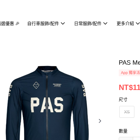
精選優惠 🎉
自行車服飾/配件
日常服飾/配件
更多介紹
PAS Me
App 獨享
NT$11
尺寸
XS
數量