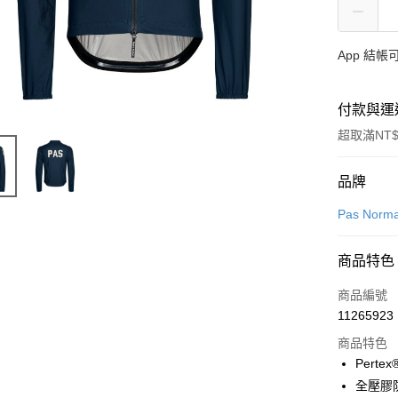
App 結
付款與運
超取滿NT$
付款方式
品牌
信用卡一
Pas Norma
LINE Pay
商品特色
Apple Pay
商品編號
Google Pa
11265923
商品特色
Pertex
運送方式
全壓膠