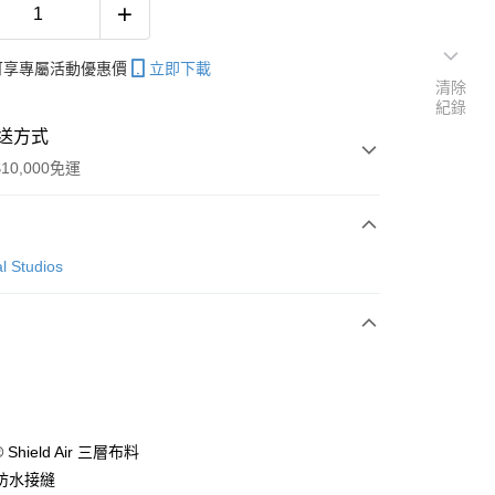
帳可享專屬活動優惠價
立即下載
清除
紀錄
送方式
10,000免運
次付款
l Studios
y
® Shield Air 三層布料
防水接縫