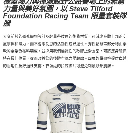
極盡竭力與揮灑越野公路賽場上的無窮
力量與美好氛圍，以 Steve Tilford
宅配
Foundation Racing Team 限量套裝隊
每筆NT$130，滿NT$10,000(含以上)免運費
服
大身前片的微孔織物設計及輕量帶紋理的後背材質，可減少身體上部的空
氣摩擦和阻力，而不會限制您的活動性或舒適性。彈性鬆緊帶部分均由柔
軟的全染色布料製成，並採用我們標誌性的矽膠止滑圖案，可將連身服保
持在最佳位置，從而改善您的整體空氣力學輪廓。四層輕量襯墊提供卓越
的耐用性及舒適性支撐，衣領處的拉鍊擋片可避免刺激頸部肌膚。