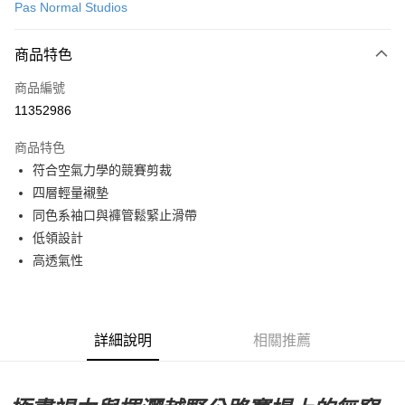
Pas Normal Studios
超商取貨付款
商品特色
LINE Pay
商品編號
Apple Pay
11352986
Google Pay
商品特色
運送方式
符合空氣力學的競賽剪裁
四層輕量襯墊
全家店到店
同色系袖口與褲管鬆緊止滑帶
每筆NT$80，滿NT$10,000(含以上)免運費
低領設計
付款後全家取貨
高透氣性
每筆NT$80，滿NT$10,000(含以上)免運費
7-11店到店
每筆NT$80，滿NT$10,000(含以上)免運費
詳細說明
相關推薦
付款後7-11取貨
每筆NT$80，滿NT$10,000(含以上)免運費