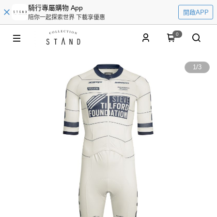
騎行專屬購物 App
開啟APP
陪你一起探索世界 下載享優惠
0
1
/
3