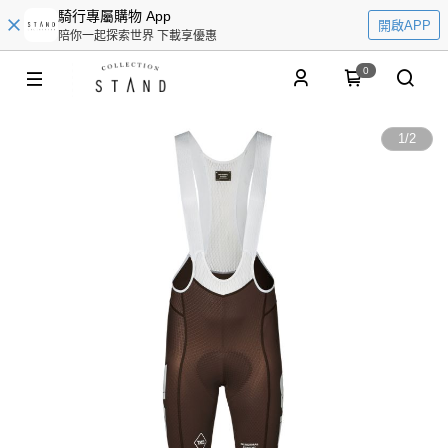
騎行專屬購物 App
開啟APP
陪你一起探索世界 下載享優惠
0
1
/
2