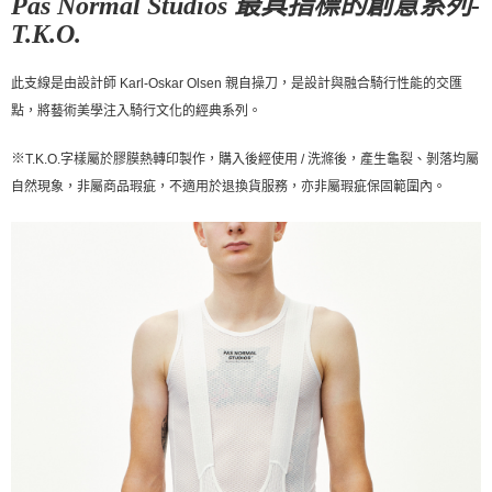
Pas Normal Studios 最具指標的創意系列-
宅配
T.K.O.
每筆NT$130，滿NT$10,000(含以上)免運費
此支線是由設計師 Karl-Oskar Olsen 親自操刀，是設計與融合騎行性能的交匯
點，將藝術美學注入騎行文化的經典系列。
※
T.K.O.字樣屬於膠膜熱轉印製作，購入後經使用 / 洗滌後，產生龜裂、剝落均屬
自然現象，非屬商品瑕疵，不適用於退換貨服務，亦非屬瑕疵保固範圍內。