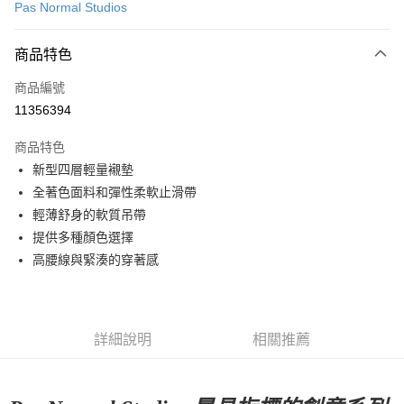
Pas Normal Studios
超商取貨付款
商品特色
LINE Pay
商品編號
Apple Pay
11356394
Google Pay
商品特色
運送方式
新型四層輕量襯墊
全著色面料和彈性柔軟止滑帶
全家店到店
輕薄舒身的軟質吊帶
每筆NT$80，滿NT$10,000(含以上)免運費
提供多種顏色選擇
付款後全家取貨
高腰線與緊湊的穿著感
每筆NT$80，滿NT$10,000(含以上)免運費
7-11店到店
每筆NT$80，滿NT$10,000(含以上)免運費
詳細說明
相關推薦
付款後7-11取貨
每筆NT$80，滿NT$10,000(含以上)免運費