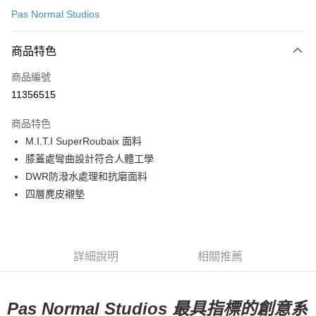
Pas Normal Studios
超商取貨付款
商品特色
LINE Pay
商品編號
Apple Pay
11356515
Google Pay
商品特色
運送方式
M.I.T.I SuperRoubaix 面料
膝蓋處彎曲設計符合人體工學
全家店到店
DWR防潑水處理和抗磨面料
每筆NT$80，滿NT$10,000(含以上)免運費
四層麂皮襯墊
付款後全家取貨
每筆NT$80，滿NT$10,000(含以上)免運費
7-11店到店
詳細說明
相關推薦
每筆NT$80，滿NT$10,000(含以上)免運費
付款後7-11取貨
Pas Normal Studios 最具指標的創意系