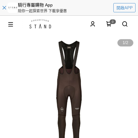
騎行專屬購物 App
開啟APP
陪你一起探索世界 下載享優惠
0
1
/
2