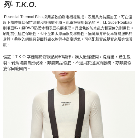
每筆NT$80，滿NT$10,000(含以上)免運費
列- T.K.O.
宅配
Essential Thermal Bibs
採用柔軟的刷毛襯裡製成，表層具有抗磨加工，可在溫
每筆NT$130，滿NT$10,000(含以上)免運費
M.I.T.I. SuperRoubaix
度下降時讓您保持溫暖和舒適數小時。
此車褲採用著名的
DWR
刷毛面料，經
防潑水和表面抗磨處理。具出色的防水能力和更佳的耐用性。
刷毛提供極佳保暖性，但不至於太厚而限制移動性。無縫線背帶使車褲能服貼於
身體，柔軟的網眼背部面料讓衣物保持高度透氣。可搭配膝套或腿套來增進保暖
度。
備註：T.K.O.字樣屬於膠膜熱轉印製作，購入後經使用 / 洗滌後，產生龜
裂、剝落均屬自然現象，非屬商品瑕疵，不適用於退換貨服務，亦非屬瑕
疵保固範圍內。