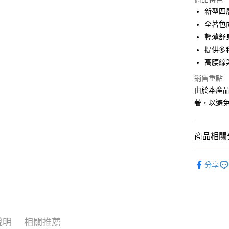
Google Pa
新型四
全著色
運送方式
輕薄舒
提供多
全家店到
高腰線
每筆NT$8
銷售重點
付款後全
由於本產
每筆NT$8
著，以避
7-11店到
每筆NT$8
商品相關分
付款後7-1
Pas Norma
每筆NT$8
分享
自行車服
宅配
每筆NT$1
說明
相關推薦