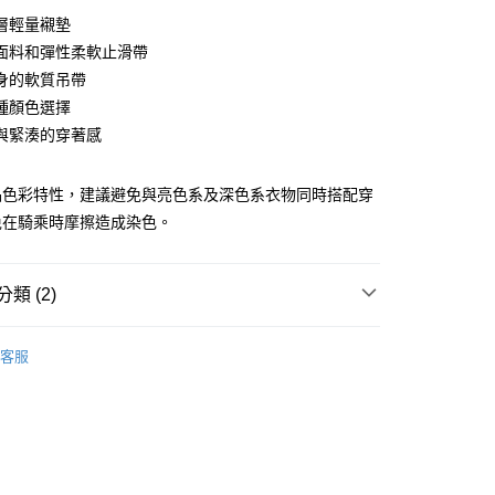
y
層輕量襯墊
面料和彈性柔軟止滑帶
身的軟質吊帶
種顏色選擇
店
與緊湊的穿著感
0，滿NT$10,000(含以上)免運費
家取貨
品色彩特性，建議避免與亮色系及深色系衣物同時搭配穿
0，滿NT$10,000(含以上)免運費
免在騎乘時摩擦造成染色。
店
0，滿NT$10,000(含以上)免運費
類 (2)
1取貨
l Studios
Mechanism SS 春夏全系列
0，滿NT$10,000(含以上)免運費
客服
飾及配件
• 春夏 - 男款車褲
30，滿NT$10,000(含以上)免運費