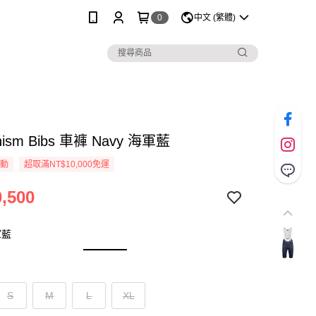
0
中文 (繁體)
nism Bibs 車褲 Navy 海軍藍
活動
超取滿NT$10,000免運
,500
軍藍
S
M
L
XL