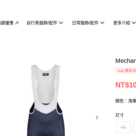
精選優惠 🎉
自行車服飾/配件
日常服飾/配件
更多介紹
Mecha
App 獨享
NT$10
顏色：海
尺寸
XS