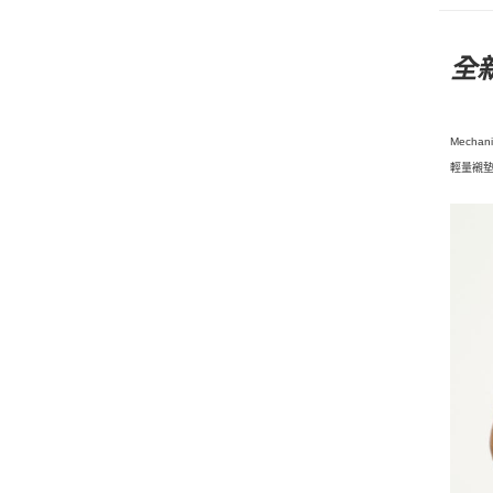
全
Mech
輕量襯墊