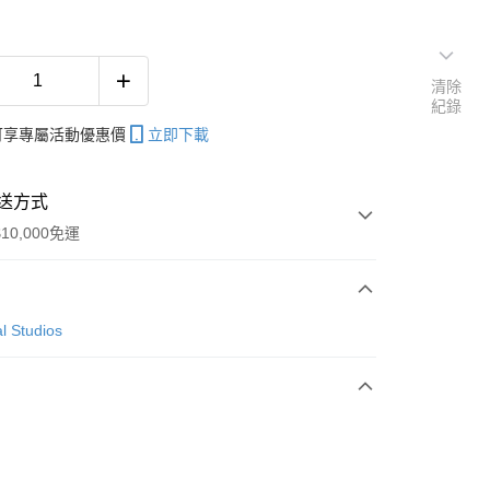
清除
紀錄
帳可享專屬活動優惠價
立即下載
送方式
10,000免運
次付款
l Studios
付款