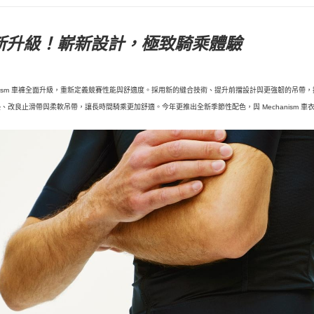
新升級！嶄新設計，極致騎乘體驗
anism 車褲全面升級，重新定義競賽性能與舒適度。採用新的縫合技術、提升前擋設計與更強韌的吊
、改良止滑帶與柔軟吊帶，讓長時間騎乘更加舒適。今年更推出全新季節性配色，與 Mechanism 