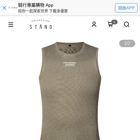
騎行專屬購物 App
開啟APP
陪你一起探索世界 下載享優惠
0
1
/
2