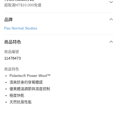
超取滿NT$10,000免運
付款方式
品牌
信用卡一次付款
Pas Normal Studios
超商取貨付款
商品特色
LINE Pay
商品編號
Apple Pay
11478473
Google Pay
商品特色
運送方式
Polartec® Power Wool™
清爽舒身的穿著體感
全家店到店
優異體溫調節與濕度控制
每筆NT$80，滿NT$10,000(含以上)免運費
極度快乾
付款後全家取貨
天然抗臭性能
每筆NT$80，滿NT$10,000(含以上)免運費
7-11店到店