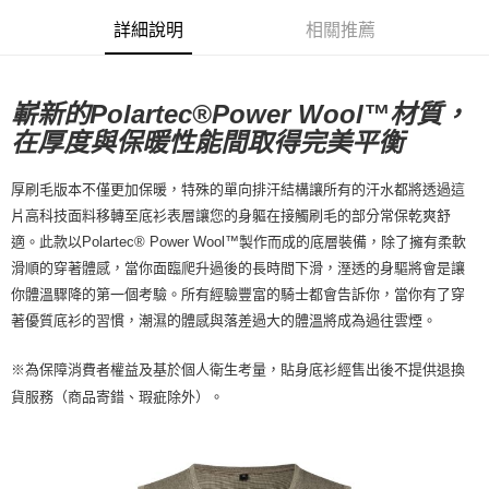
每筆NT$80，滿NT$10,000(含以上)免運費
詳細說明
相關推薦
付款後7-11取貨
每筆NT$80，滿NT$10,000(含以上)免運費
嶄新的Polartec®Power Wool™材質，
宅配
在厚度與保暖性能間取得完美平衡
每筆NT$130，滿NT$10,000(含以上)免運費
厚刷毛版本不僅更加保暖，特殊的單向排汗結構讓所有的汗水都將透過這
片高科技面料移轉至底衫表層讓您的身軀在接觸刷毛的部分常保乾爽舒
適。此款以Polartec® Power Wool™製作而成的底層裝備，除了擁有柔軟
滑順的穿著體感，當你面臨爬升過後的長時間下滑，溼透的身驅將會是讓
你體溫驟降的第一個考驗。所有經驗豐富的騎士都會告訴你，當你有了穿
著優質底衫的習慣，潮濕的體感與落差過大的體溫將成為過往雲煙。
※為保障消費者權益及基於個人衛生考量，貼身底衫經售出後不提供退換
貨服務（商品寄錯、瑕疵除外）。