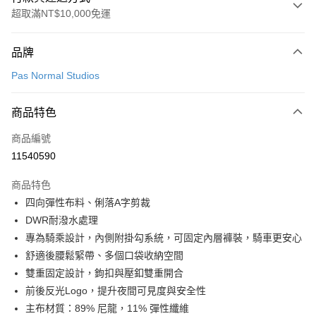
超取滿NT$10,000免運
付款方式
品牌
信用卡一次付款
Pas Normal Studios
超商取貨付款
商品特色
LINE Pay
商品編號
Apple Pay
11540590
Google Pay
商品特色
運送方式
四向彈性布料、俐落A字剪裁
DWR耐潑水處理
全家店到店
專為騎乘設計，內側附掛勾系統，可固定內層褲裝，騎車更安心
每筆NT$80，滿NT$10,000(含以上)免運費
舒適後腰鬆緊帶、多個口袋收納空間
付款後全家取貨
雙重固定設計，鉤扣與壓釦雙重開合
每筆NT$80，滿NT$10,000(含以上)免運費
前後反光Logo，提升夜間可見度與安全性
主布材質：89% 尼龍，11% 彈性纖維
7-11店到店