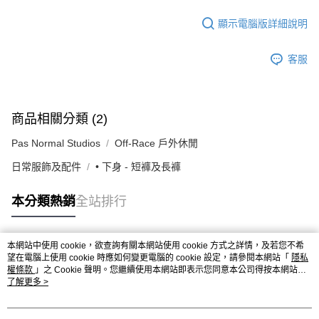
顯示電腦版詳細說明
客服
商品相關分類 (2)
Pas Normal Studios
Off-Race 戶外休閒
日常服飾及配件
• 下身 - 短褲及長褲
本分類熱銷
全站排行
本網站中使用 cookie，欲查詢有關本網站使用 cookie 方式之詳情，及若您不希
熱門標籤
望在電腦上使用 cookie 時應如何變更電腦的 cookie 設定，請參閱本網站「
隱私
權條款
」之 Cookie 聲明。您繼續使用本網站即表示您同意本公司得按本網站使
用條款之 Cookie 聲明使用 cookie。
了解更多 >