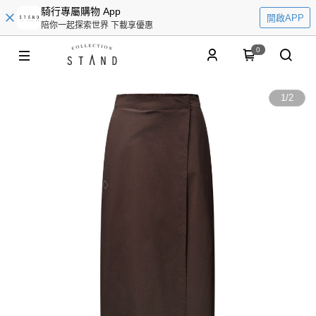
騎行專屬購物 App
開啟APP
陪你一起探索世界 下載享優惠
0
1
/
2