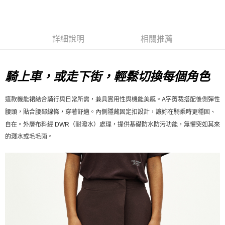
每筆NT$80，滿NT$10,000(含以上)免運費
付款後7-11取貨
詳細說明
相關推薦
每筆NT$80，滿NT$10,000(含以上)免運費
宅配
騎上車，或走下街，輕鬆切換每個角色
每筆NT$130，滿NT$10,000(含以上)免運費
這款機能裙結合騎行與日常所需，兼具實用性與機能美感。A字剪裁搭配後側彈性
腰頭，貼合腰部線條，穿著舒適。內側隱藏固定扣設計，讓妳在騎乘時更穩固、
自在。外層布料經 DWR（耐潑水）處理，提供基礎防水防污功能，無懼突如其來
的濺水或毛毛雨。