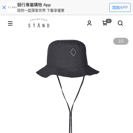
騎行專屬購物 App
開啟APP
陪你一起探索世界 下載享優惠
0
1
/
2