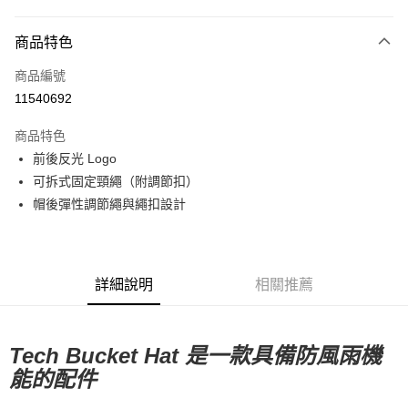
超商取貨付款
商品特色
LINE Pay
商品編號
Apple Pay
11540692
Google Pay
商品特色
運送方式
前後反光 Logo
可拆式固定頸繩（附調節扣）
全家店到店
帽後彈性調節繩與繩扣設計
每筆NT$80，滿NT$10,000(含以上)免運費
付款後全家取貨
每筆NT$80，滿NT$10,000(含以上)免運費
詳細說明
相關推薦
7-11店到店
每筆NT$80，滿NT$10,000(含以上)免運費
Tech Bucket Hat 是一款具備防風雨機
付款後7-11取貨
能的配件
每筆NT$80，滿NT$10,000(含以上)免運費