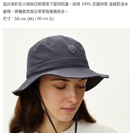
宅配
設計用於在小雨與日照環境下提供防護。
採用 100% 尼龍材質 並經防潑水
每筆NT$130，滿NT$10,000(含以上)免運費
處理，將機能性與日常穿搭風格結合。
尺寸：
60 cm (L)
58 cm (M) /