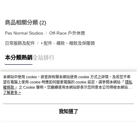
商品相關分類 (2)
Pas Normal Studios
Off-Race 戶外休閒
日常服飾及配件
• 配件 - 襪款、帽款及保暖類
本分類熱銷
全站排行
本網站中使用 cookie，欲查詢有關本網站使用 cookie 方式之詳情，及若您不希
熱門標籤
望在電腦上使用 cookie 時應如何變更電腦的 cookie 設定，請參閱本網站「
隱私
權條款
」之 Cookie 聲明。您繼續使用本網站即表示您同意本公司得按本網站使
用條款之 Cookie 聲明使用 cookie。
了解更多 >
我知道了