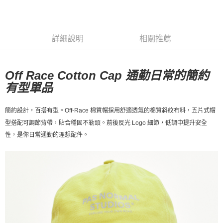
每筆NT$80，滿NT$10,000(含以上)免運費
付款後7-11取貨
詳細說明
相關推薦
每筆NT$80，滿NT$10,000(含以上)免運費
宅配
Off Race Cotton Cap
通勤日常的簡約
每筆NT$130，滿NT$10,000(含以上)免運費
有型單品
簡約設計，百搭有型。Off-Race 棉質帽採用舒適透氣的棉質斜紋布料，五片式帽
型搭配可調節背帶，貼合穩固不勒頭。前後反光 Logo 細節，低調中提升安全
性，是你日常通勤的理想配件。