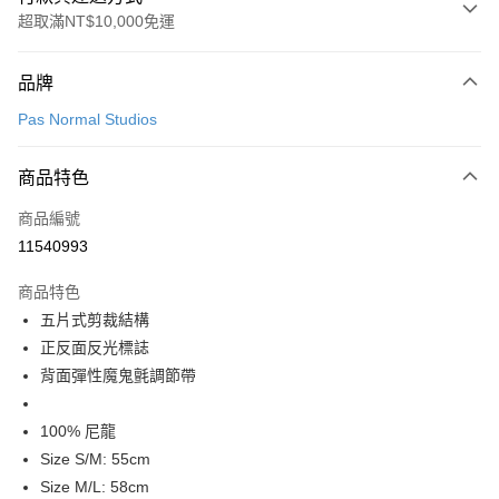
超取滿NT$10,000免運
付款方式
品牌
信用卡一次付款
Pas Normal Studios
超商取貨付款
商品特色
LINE Pay
商品編號
Apple Pay
11540993
Google Pay
商品特色
運送方式
五片式剪裁結構
正反面反光標誌
全家店到店
背面彈性魔鬼氈調節帶
每筆NT$80，滿NT$10,000(含以上)免運費
付款後全家取貨
100% 尼龍
每筆NT$80，滿NT$10,000(含以上)免運費
Size S/M: 55cm
Size M/L: 58cm
7-11店到店