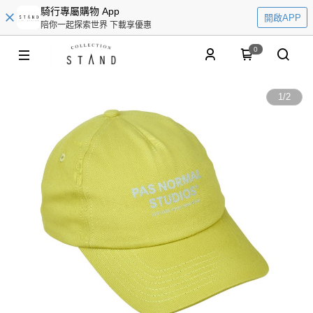
騎行專屬購物 App
開啟APP
陪你一起探索世界 下載享優惠
0
1
/
2