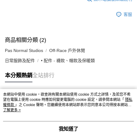
客服
商品相關分類 (2)
Pas Normal Studios
Off-Race 戶外休閒
日常服飾及配件
• 配件 - 襪款、帽款及保暖類
本分類熱銷
全站排行
本網站中使用 cookie，欲查詢有關本網站使用 cookie 方式之詳情，及若您不希
熱門標籤
望在電腦上使用 cookie 時應如何變更電腦的 cookie 設定，請參閱本網站「
隱私
權條款
」之 Cookie 聲明。您繼續使用本網站即表示您同意本公司得按本網站使
用條款之 Cookie 聲明使用 cookie。
了解更多 >
我知道了