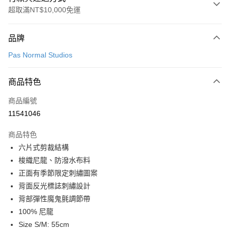
超取滿NT$10,000免運
付款方式
品牌
信用卡一次付款
Pas Normal Studios
超商取貨付款
商品特色
LINE Pay
商品編號
Apple Pay
11541046
Google Pay
商品特色
運送方式
六片式剪裁結構
梭織尼龍、防潑水布料
全家店到店
正面有季節限定刺繡圖案
每筆NT$80，滿NT$10,000(含以上)免運費
背面反光標誌刺繡設計
付款後全家取貨
背部彈性魔鬼氈調節帶
每筆NT$80，滿NT$10,000(含以上)免運費
100% 尼龍
Size S/M: 55cm
7-11店到店