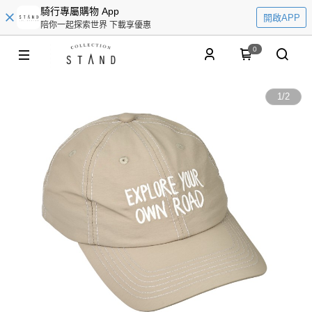
騎行專屬購物 App
開啟APP
陪你一起探索世界 下載享優惠
0
1
/
2