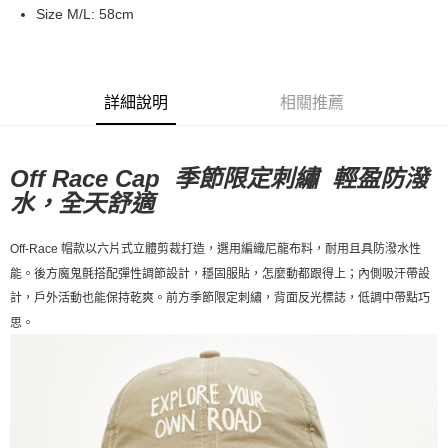
Size M/L: 58cm
每筆NT$80，滿NT$10,000(含以上)免運費
付款後7-11取貨
每筆NT$80，滿NT$10,000(含以上)免運費
詳細說明
相關推薦
宅配
每筆NT$130，滿NT$10,000(含以上)免運費
Off Race Cap 季節限定刺繡 輕盈防潑
水，全天舒適
Off-Race 帽款以六片式立體剪裁打造，選用編織尼龍布料，耐用且具防潑水性
能。後方魔鬼氈搭配彈性調節設計，穩固服貼，怎麼動都跟得上；內側吸汗帶設
計，戶外活動也能保持乾爽。前方季節限定刺繡，背面反光標誌，低調中帶點巧
思。