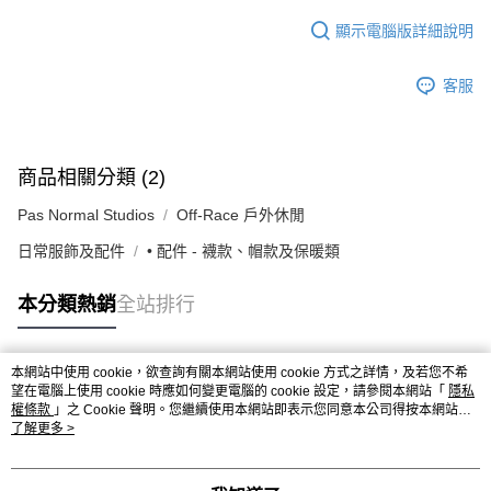
顯示電腦版詳細說明
客服
商品相關分類 (2)
Pas Normal Studios
Off-Race 戶外休閒
日常服飾及配件
• 配件 - 襪款、帽款及保暖類
本分類熱銷
全站排行
本網站中使用 cookie，欲查詢有關本網站使用 cookie 方式之詳情，及若您不希
熱門標籤
望在電腦上使用 cookie 時應如何變更電腦的 cookie 設定，請參閱本網站「
隱私
權條款
」之 Cookie 聲明。您繼續使用本網站即表示您同意本公司得按本網站使
用條款之 Cookie 聲明使用 cookie。
了解更多 >