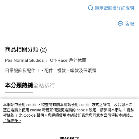
顯示電腦版詳細說明
客服
商品相關分類 (2)
Pas Normal Studios
Off-Race 戶外休閒
日常服飾及配件
• 配件 - 襪款、帽款及保暖類
本分類熱銷
全站排行
本網站中使用 cookie，欲查詢有關本網站使用 cookie 方式之詳情，及若您不希
熱門標籤
望在電腦上使用 cookie 時應如何變更電腦的 cookie 設定，請參閱本網站「
隱私
權條款
」之 Cookie 聲明。您繼續使用本網站即表示您同意本公司得按本網站使
用條款之 Cookie 聲明使用 cookie。
了解更多 >