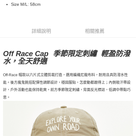
Size M/L: 58cm
每筆NT$80，滿NT$10,000(含以上)免運費
付款後7-11取貨
每筆NT$80，滿NT$10,000(含以上)免運費
詳細說明
相關推薦
宅配
每筆NT$130，滿NT$10,000(含以上)免運費
Off Race Cap 季節限定刺繡 輕盈防潑
水，全天舒適
Off-Race 帽款以六片式立體剪裁打造，選用編織尼龍布料，耐用且具防潑水性
能。後方魔鬼氈搭配彈性調節設計，穩固服貼，怎麼動都跟得上；內側吸汗帶設
計，戶外活動也能保持乾爽。前方季節限定刺繡，背面反光標誌，低調中帶點巧
思。