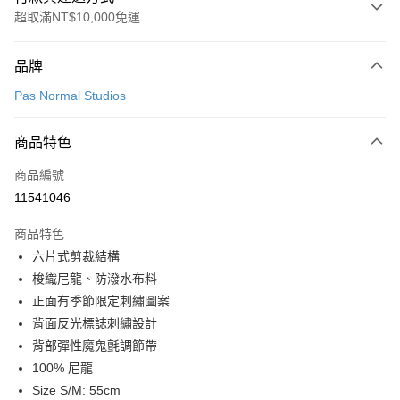
超取滿NT$10,000免運
付款方式
品牌
信用卡一次付款
Pas Normal Studios
超商取貨付款
商品特色
LINE Pay
商品編號
Apple Pay
11541046
Google Pay
商品特色
運送方式
六片式剪裁結構
梭織尼龍、防潑水布料
全家店到店
正面有季節限定刺繡圖案
每筆NT$80，滿NT$10,000(含以上)免運費
背面反光標誌刺繡設計
付款後全家取貨
背部彈性魔鬼氈調節帶
每筆NT$80，滿NT$10,000(含以上)免運費
100% 尼龍
Size S/M: 55cm
7-11店到店