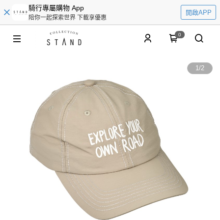
騎行專屬購物 App
開啟APP
陪你一起探索世界 下載享優惠
0
1
/
2