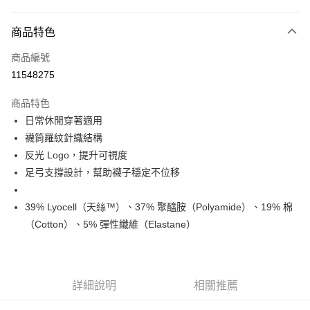
超商取貨付款
商品特色
LINE Pay
商品編號
Apple Pay
11548275
Google Pay
商品特色
運送方式
日常休閒穿著適用
襪筒羅紋針織結構
全家店到店
反光 Logo，提升可視度
每筆NT$80，滿NT$10,000(含以上)免運費
足弓支撐設計，幫助襪子穩定不位移
付款後全家取貨
每筆NT$80，滿NT$10,000(含以上)免運費
39% Lyocell（天絲™）、37% 聚醯胺（Polyamide）、19% 棉
（Cotton）、5% 彈性纖維（Elastane）
7-11店到店
每筆NT$80，滿NT$10,000(含以上)免運費
付款後7-11取貨
詳細說明
相關推薦
每筆NT$80，滿NT$10,000(含以上)免運費