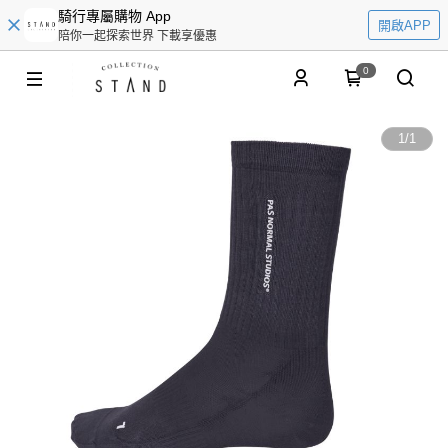
騎行專屬購物 App
開啟APP
陪你一起探索世界 下載享優惠
0
1
/
1