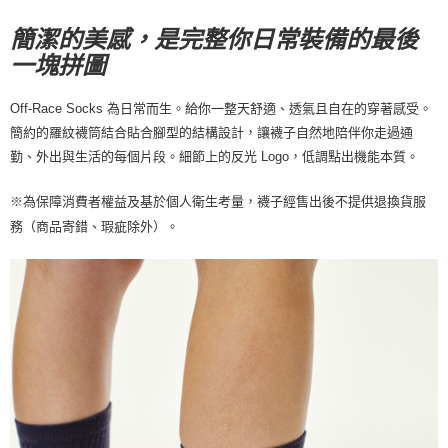
宅配
簡潔的美感，是完整你日常裝備的最後
每筆NT$130，滿NT$10,000(含以上)免運費
一塊拼圖
Off-Race Socks 為日常而生。給你一整天舒適、透氣且自在的穿著感受。
簡約的羅紋襪筒結合貼合腳型的結構設計，讓襪子自然地陪伴你走過通
勤、外出與生活的每個片段。細節上的反光 Logo，低調點出機能本質。
※
為保障消費者權益及基於個人衛生考量，襪子經售出後不提供退換貨服
。
務（商品寄錯、瑕疵除外）