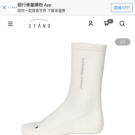
騎行專屬購物 App
開啟APP
陪你一起探索世界 下載享優惠
0
1
/
1