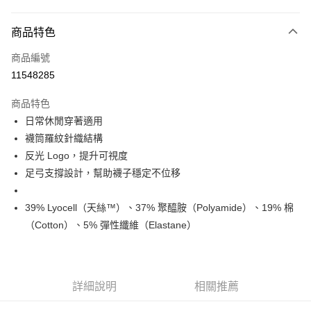
超商取貨付款
商品特色
LINE Pay
商品編號
Apple Pay
11548285
Google Pay
商品特色
運送方式
日常休閒穿著適用
襪筒羅紋針織結構
全家店到店
反光 Logo，提升可視度
每筆NT$80，滿NT$10,000(含以上)免運費
足弓支撐設計，幫助襪子穩定不位移
付款後全家取貨
每筆NT$80，滿NT$10,000(含以上)免運費
39% Lyocell（天絲™）、37% 聚醯胺（Polyamide）、19% 棉
（Cotton）、5% 彈性纖維（Elastane）
7-11店到店
每筆NT$80，滿NT$10,000(含以上)免運費
付款後7-11取貨
詳細說明
相關推薦
每筆NT$80，滿NT$10,000(含以上)免運費