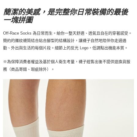
宅配
簡潔的美感，是完整你日常裝備的最後
每筆NT$130，滿NT$10,000(含以上)免運費
一塊拼圖
Off-Race Socks 為日常而生。給你一整天舒適、透氣且自在的穿著感受。
簡約的羅紋襪筒結合貼合腳型的結構設計，讓襪子自然地陪伴你走過通
勤、外出與生活的每個片段。細節上的反光 Logo，低調點出機能本質。
※
為保障消費者權益及基於個人衛生考量，襪子經售出後不提供退換貨服
。
務（商品寄錯、瑕疵除外）