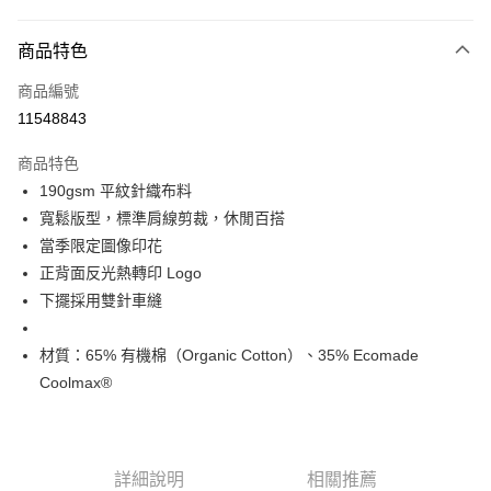
超商取貨付款
商品特色
LINE Pay
商品編號
Apple Pay
11548843
Google Pay
商品特色
運送方式
190gsm 平紋針織布料
寬鬆版型，標準肩線剪裁，休閒百搭
全家店到店
當季限定圖像印花
每筆NT$80，滿NT$10,000(含以上)免運費
正背面反光熱轉印 Logo
付款後全家取貨
下擺採用雙針車縫
每筆NT$80，滿NT$10,000(含以上)免運費
材質：65% 有機棉（Organic Cotton）、35% Ecomade
7-11店到店
Coolmax®
每筆NT$80，滿NT$10,000(含以上)免運費
付款後7-11取貨
每筆NT$80，滿NT$10,000(含以上)免運費
詳細說明
相關推薦