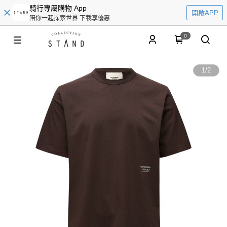
騎行專屬購物 App
開啟APP
陪你一起探索世界 下載享優惠
0
1
/
2