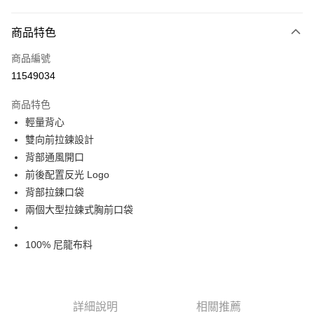
超商取貨付款
商品特色
LINE Pay
商品編號
Apple Pay
11549034
Google Pay
商品特色
運送方式
輕量背心
雙向前拉鍊設計
全家店到店
背部通風開口
每筆NT$80，滿NT$10,000(含以上)免運費
前後配置反光 Logo
付款後全家取貨
背部拉鍊口袋
每筆NT$80，滿NT$10,000(含以上)免運費
兩個大型拉鍊式胸前口袋
7-11店到店
100% 尼龍布料
每筆NT$80，滿NT$10,000(含以上)免運費
付款後7-11取貨
每筆NT$80，滿NT$10,000(含以上)免運費
詳細說明
相關推薦