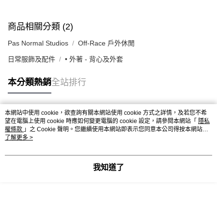
商品相關分類 (2)
Pas Normal Studios
Off-Race 戶外休閒
日常服飾及配件
• 外著 - 背心及外套
本分類熱銷
全站排行
本網站中使用 cookie，欲查詢有關本網站使用 cookie 方式之詳情，及若您不希
熱門標籤
望在電腦上使用 cookie 時應如何變更電腦的 cookie 設定，請參閱本網站「
隱私
權條款
」之 Cookie 聲明。您繼續使用本網站即表示您同意本公司得按本網站使
用條款之 Cookie 聲明使用 cookie。
了解更多 >
我知道了