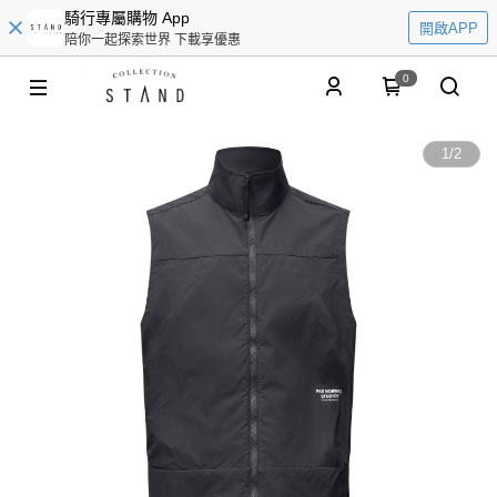
騎行專屬購物 App
開啟APP
陪你一起探索世界 下載享優惠
0
1
/
2