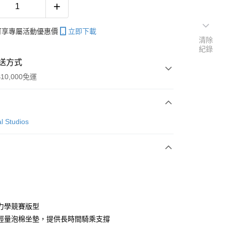
帳可享專屬活動優惠價
立即下載
清除
紀錄
送方式
10,000免運
次付款
l Studios
付款
y
力學競賽版型
輕量泡棉坐墊，提供長時間騎乘支撐