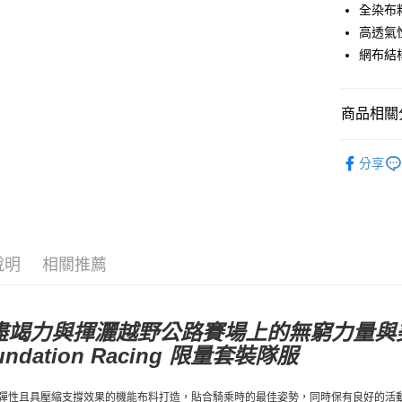
運送方式
全染布
高透氣
全家店到
網布結
每筆NT$8
付款後全
商品相關分
每筆NT$8
Pas Norma
7-11店到
分享
每筆NT$8
自行車服
付款後7-1
每筆NT$8
說明
相關推薦
宅配
每筆NT$1
竭力與揮灑越野公路賽場上的無窮力量與美好氛圍，
undation Racing 限量套裝隊服
彈性且具壓縮支撐效果的機能布料打造，貼合騎乘時的最佳姿勢，同時保有良好的活