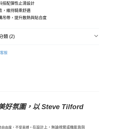
料搭配彈性止滑設計
性，維持騎乘舒適
店
構吊帶，提升散熱與貼合度
0，滿NT$10,000(含以上)免運費
家取貨
類 (2)
0，滿NT$10,000(含以上)免運費
l Studios
PNS 聯名系列
店
客服
0，滿NT$10,000(含以上)免運費
飾及配件
• 春夏 - 女款車褲
1取貨
0，滿NT$10,000(含以上)免運費
30，滿NT$10,000(含以上)免運費
以 Steve Tilford
在設計上，無論視覺或機能皆與
動自由度，不受束縛。