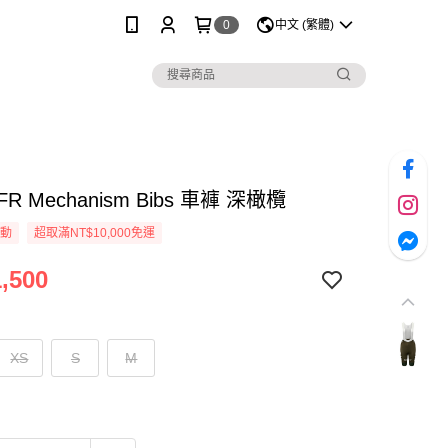
0
中文 (繁體)
TFR Mechanism Bibs 車褲 深橄欖
活動
超取滿NT$10,000免運
,500
XS
S
M