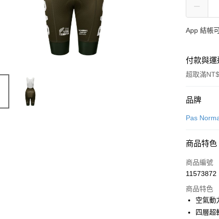
App 結
付款與運
超取滿NT$
付款方式
品牌
信用卡一
Pas Norma
超商取貨
商品特色
LINE Pay
商品編號
Apple Pay
11573872
商品特色
Google Pa
空氣動
四層超