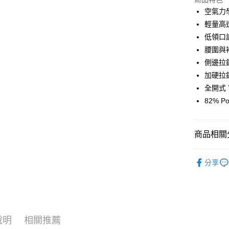
Google Pa
空氣力
輕量高
運送方式
低領口
腰圍與
全家店到
側邊拉
每筆NT$8
加硬拉
付款後全
全開式 
每筆NT$8
82% Po
7-11店到
每筆NT$8
商品相關分
付款後7-1
Pas Norma
分享
每筆NT$8
自行車服
宅配
每筆NT$1
說明
相關推薦