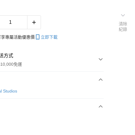
清除
紀錄
帳可享專屬活動優惠價
立即下載
送方式
10,000免運
次付款
l Studios
付款