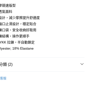
y
學競速版型
透氣面料
設計，減少摩擦提升舒適度
袖口止滑設計，穩定貼合
店
鍊口袋，安全收納好取用
0，滿NT$10,000(含以上)免運費
鍊結構，操作更順手
家取貨
YKK 拉鍊，半自動鎖定
0，滿NT$10,000(含以上)免運費
lyester, 18% Elastane
店
0，滿NT$10,000(含以上)免運費
類 (2)
1取貨
l Studios
Mechanism SS 春夏全系列
客服
0，滿NT$10,000(含以上)免運費
飾及配件
• 春夏 - 女款車衣
30，滿NT$10,000(含以上)免運費