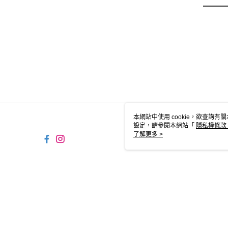
本網站中使用 cookie，欲查詢有關
設定，請參閱本網站「
隱私權條款
使用 cookie。
了解更多 >
TW-MWG1-61-229 Web2.0 Defaul
© 2026 by 史登有限公司