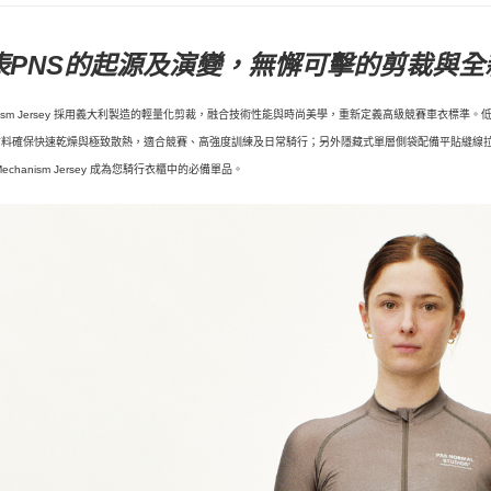
表PNS的起源及演變，無懈可擊的剪裁與全
anism Jersey 採用義大利製造的輕量化剪裁，融合技術性能與時尚美學，重新定義高級競賽車衣
布料確保快速乾燥與極致散熱，適合競賽、高強度訓練及日常騎行；另外隱藏式單層側袋配備平貼縫線
echanism Jersey 成為您騎行衣櫃中的必備單品。