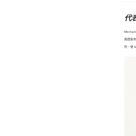
代
Mech
高透氣
列，使 M