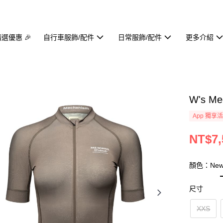
精選優惠 🎉
自行車服飾/配件
日常服飾/配件
更多介紹
W's M
App 獨享
NT$7,
顏色：Ne
尺寸
XXS