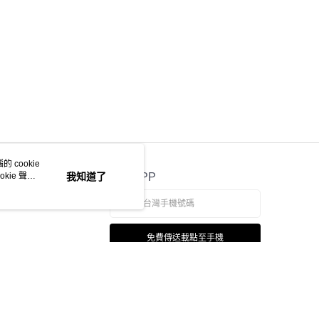
 cookie
kie 聲明
我知道了
官方APP
免費傳送載點至手機
本站最佳瀏覽環境請使用 Google Chrome、Firefox 或 Edge 以上版本