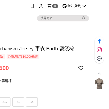
0
中文 (繁體)
echanism Jersey 車衣 Earth 霧淺棕
活動
超取滿NT$10,000免運
500
w 霧淺棕
XS
S
M