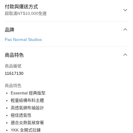
付款與運送方式
超取滿NT$10,000免運
付款方式
品牌
信用卡一次付款
Pas Normal Studios
超商取貨付款
商品特色
LINE Pay
商品編號
Apple Pay
11617130
Google Pay
商品特色
運送方式
Essential 經典版型
輕量結構布料主體
全家店到店
高透氣網布袖設計
每筆NT$80，滿NT$10,000(含以上)免運費
極佳透氣性
付款後全家取貨
適合炎熱氣候穿著
每筆NT$80，滿NT$10,000(含以上)免運費
YKK 全開式拉鍊