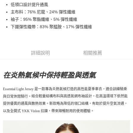
低領口設計提升通風
7-11店到店
主布料：76% 尼龍、24% 彈性纖維
每筆NT$80，滿NT$10,000(含以上)免運費
袖子：95% 聚酯纖維、5% 彈性纖維
付款後7-11取貨
下擺彈性織帶：83% 聚醯胺、17% 彈性纖維
每筆NT$80，滿NT$10,000(含以上)免運費
宅配
每筆NT$130，滿NT$10,000(含以上)免運費
詳細說明
相關推薦
在炎熱氣候中保持輕盈與透氣
Essential Light Jersey 是一款專為炎熱氣候打造的高性能夏季車衣，適合訓練騎乘
結合輕量結構布料與高透氣網布袖設計，在高溫環境下依然能
與日常休閒騎行。
提供優異的通風與散熱效果。新款
略為降低的領口結構，有助於提升空氣流通，
以及全開式 YKK Vislon 拉鍊，帶來順暢耐用的使用體驗。