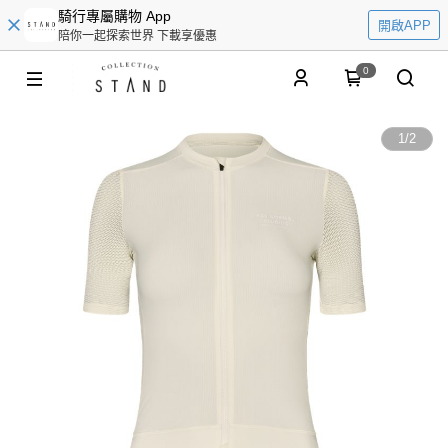
騎行專屬購物 App
開啟APP
陪你一起探索世界 下載享優惠
0
1
/
2