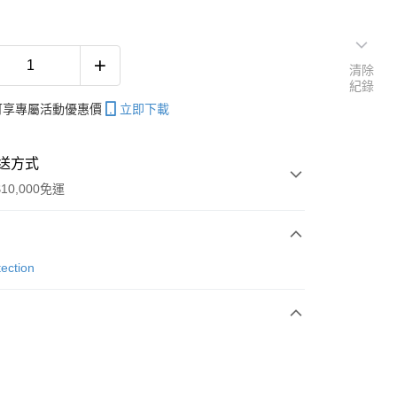
清除
紀錄
帳可享專屬活動優惠價
立即下載
送方式
10,000免運
次付款
ection
付款