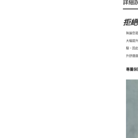
詳細
拒絕
無論您是
大幅提升
驗。
因此
升舒適
專屬保