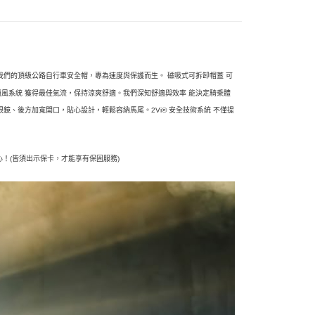
Mips 是我們的頂級公路自行車安全帽，專為速度與保護而生。
磁吸式可拆卸帽蓋 可
通風系統 獲得最佳氣流，保持涼爽舒適。我們深知舒適與效率 能決定騎乘體
眼鏡、後方加寬開口，貼心設計，輕鬆容納馬尾。2Vi® 安全技術系統 不僅提
！(皆須出示保卡，才能享有保固服務)