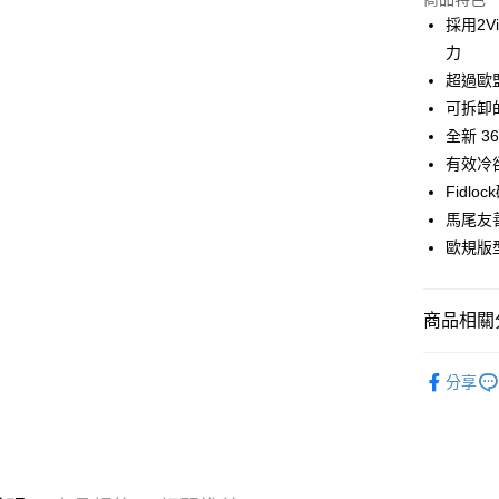
Google Pa
採用2V
力
運送方式
超過歐
可拆卸
全家店到
全新 3
每筆NT$8
有效冷
付款後全
Fidl
每筆NT$8
馬尾友
歐規版
7-11店到
每筆NT$8
商品相關分
付款後7-1
每筆NT$8
Sweet Prot
分享
宅配
自行車服
每筆NT$1