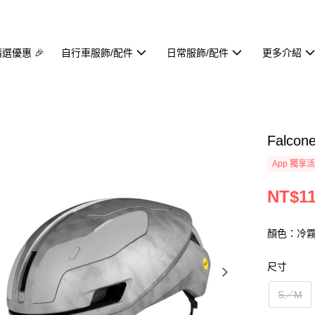
精選優惠 🎉
自行車服飾/配件
日常服飾/配件
更多介紹
Falcon
App 獨享
NT$11
顏色：冷
尺寸
S／M