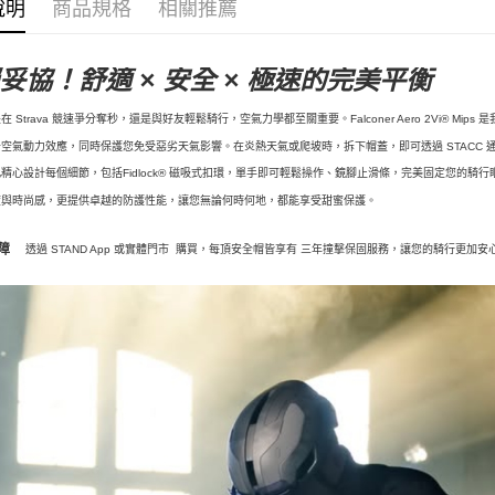
說明
商品規格
相關推薦
妥協！舒適 × 安全 × 極速的完美平衡
在 Strava 競速爭分奪秒，還是與好友輕鬆騎行，空氣力學都至關重要。Falconer Aero 2Vi® 
空氣動力效應，同時保護您免受惡劣天氣影響。在炎熱天氣或爬坡時，拆下帽蓋，即可透過 STACC 
精心設計每個細節，包括Fidlock® 磁吸式扣環，單手即可輕鬆操作、鏡腳止滑條，完美固定您的騎行
度與時尚感，更提供卓越的防護性能，讓您無論何時何地，都能享受甜蜜保護。
障
透過
STAND App 或實體門市 購買，每頂安全帽皆享有 三年撞擊保固服務
，讓您的騎行更加安心