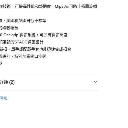
y
i®技術，可提高性能和舒適度，Mips Air可防止衝擊旋轉
盟、美國和英國自行車標準
的磁吸帽蓋
店
60 Occigrip 調節系統，可即時調節高度
0，滿NT$10,000(含以上)免運費
卻頭部的STACC通風設計
家取貨
ock磁扣，單手或配戴手套也能迅速完成扣合
0，滿NT$10,000(含以上)免運費
善設計，特別加寬開口空間
型
店
0，滿NT$10,000(含以上)免運費
類 (2)
1取貨
0，滿NT$10,000(含以上)免運費
ection
Falconer 競賽系列
客服
飾及配件
• 安全帽 - 公路車
30，滿NT$10,000(含以上)免運費