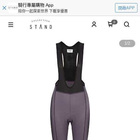
騎行專屬購物 App
開啟APP
陪你一起探索世界 下載享優惠
0
1
/
2