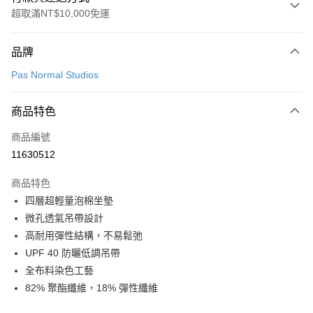
超取滿NT$10,000免運
付款方式
品牌
信用卡一次付款
Pas Normal Studios
超商取貨付款
商品特色
LINE Pay
商品編號
Apple Pay
11630512
Google Pay
商品特色
運送方式
四層超輕量泡棉坐墊
微孔透氣吊帶設計
全家店到店
高耐用彈性結構，不易鬆弛
每筆NT$80，滿NT$10,000(含以上)免運費
UPF 40 防曬低調吊帶
付款後全家取貨
全布料染色工藝
每筆NT$80，滿NT$10,000(含以上)免運費
82% 聚酯纖維，18% 彈性纖維
7-11店到店