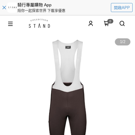
騎行專屬購物 App
開啟APP
陪你一起探索世界 下載享優惠
0
1
/
2