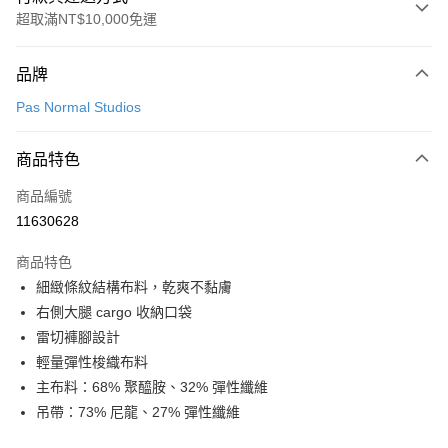
超取滿NT$10,000免運
付款方式
品牌
信用卡一次付款
Pas Normal Studios
超商取貨付款
商品特色
LINE Pay
商品編號
Apple Pay
11630628
Google Pay
商品特色
運送方式
細緻條紋結構布料，乾爽不黏膚
右側大腿 cargo 收納口袋
全家店到店
雷切褲腳設計
每筆NT$80，滿NT$10,000(含以上)免運費
輕量彈性梭織布料
付款後全家取貨
主布料：68% 聚醯胺、32% 彈性纖維
每筆NT$80，滿NT$10,000(含以上)免運費
吊帶：73% 尼龍、27% 彈性纖維
7-11店到店