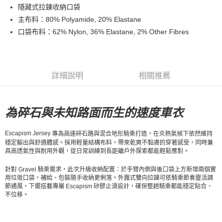
隱藏式拉鍊收納口袋
每筆NT$80，滿NT$10,000(含以上)免運費
主布料：80% Polyamide, 20% Elastane
付款後7-11取貨
口袋布料：62% Nylon, 36% Elastane, 2% Other Fibres
每筆NT$80，滿NT$10,000(含以上)免運費
宅配
每筆NT$130，滿NT$10,000(含以上)免運費
詳細說明
相關推薦
為碎石與未知路面而生的速度車衣
Escapism Jersey
專為高速碎石路與混合地形騎乘打造，在炎熱氣候下依然維持
穩定輸出與舒適體感。採用輕量結構布料，帶來乾爽不黏膚的穿著感受，同時兼
具高透氣性與耐用外觀，從日常訓練到長距離戶外探索都能輕鬆應對。
針對 Gravel 騎乘需求，此次升級收納配置：於手臂內側與後口袋上方新增兩個實
用垃圾口袋，補給、包裝隨手收納更俐落。外露式雙向拉鍊可依騎乘節奏靈活調
節通風，下擺搭載專屬 Escapism 矽膠止滑設計，確保整趟騎乘都能穩定貼合、
不位移。