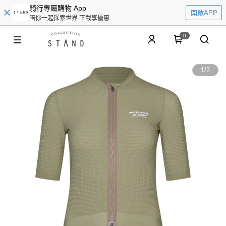
騎行專屬購物 App
開啟APP
陪你一起探索世界 下載享優惠
0
1
/
2