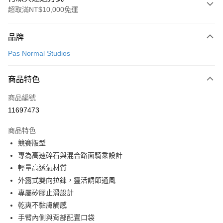
超取滿NT$10,000免運
付款方式
品牌
信用卡一次付款
Pas Normal Studios
超商取貨付款
商品特色
LINE Pay
商品編號
Apple Pay
11697473
Google Pay
商品特色
運送方式
競賽版型
專為高速碎石與混合路面騎乘設計
全家店到店
輕量高透氣材質
每筆NT$80，滿NT$10,000(含以上)免運費
外露式雙向拉鍊，靈活調節通風
付款後全家取貨
專屬矽膠止滑設計
每筆NT$80，滿NT$10,000(含以上)免運費
乾爽不黏膚觸感
手臂內側與背部配置口袋
7-11店到店