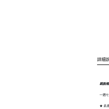
詳細
跳脫
一週
★ 此