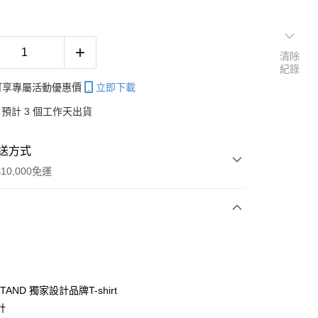
清除
紀錄
帳可享專屬活動優惠價
立即下載
預計 3 個工作天出貨
送方式
10,000免運
次付款
付款
STAND 獨家設計品牌T-shirt
計