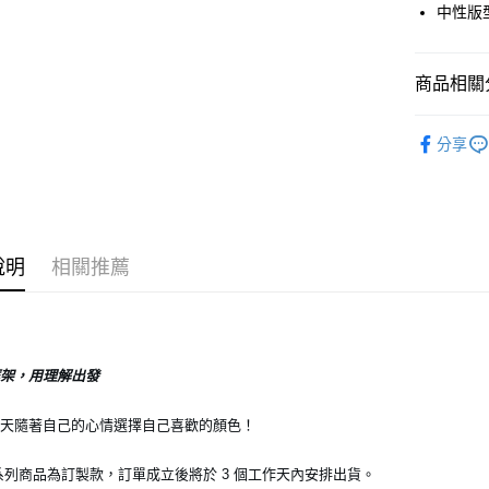
中性版
Google Pa
商品相關分
運送方式
UnderS
全家店到
分享
日常服飾
每筆NT$8
付款後全
每筆NT$8
說明
相關推薦
7-11店到
每筆NT$8
付款後7-1
框架，用理解出發
每筆NT$8
宅配
七天隨著自己的心情選擇自己喜歡的顏色！
每筆NT$1
系列商品為訂製款，訂單成立後將於 3 個工作天內安排出貨。