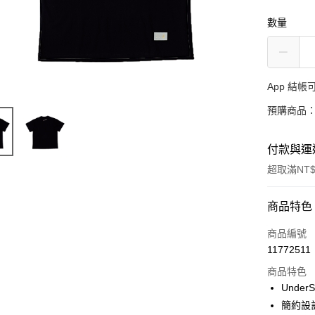
數量
App 結
預購商品：
付款與運
超取滿NT$
付款方式
商品特色
信用卡一
商品編號
11772511
超商取貨
商品特色
LINE Pay
Under
簡約設
Apple Pay