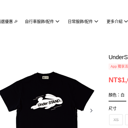
精選優惠 🎉
自行車服飾/配件
日常服飾/配件
更多介紹
Under
App 獨享
NT$1,
顏色：白
尺寸
XS