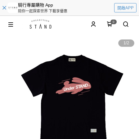
騎行專屬購物 App
開啟APP
陪你一起探索世界 下載享優惠
0
1
/
2