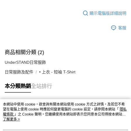
顯示電腦版詳細說明
客服
商品相關分類 (2)
UnderSTAND日常服飾
日常服飾及配件
• 上衣 - 短袖 T-Shirt
本分類熱銷
全站排行
本網站中使用 cookie，欲查詢有關本網站使用 cookie 方式之詳情，及若您不希
熱門標籤
望在電腦上使用 cookie 時應如何變更電腦的 cookie 設定，請參閱本網站「
隱私
權條款
」之 Cookie 聲明。您繼續使用本網站即表示您同意本公司得按本網站使
用條款之 Cookie 聲明使用 cookie。
了解更多 >