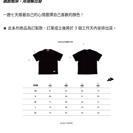
跳脫框架，用理解出發
7-11店到店
一週七天隨著自己的心情選擇自己喜歡的顏色！
每筆NT$80，滿NT$10,000(含以上)免運費
★ 此系列商品為訂製款，訂單成立後將於 3 個工作天內安排出貨。
付款後7-11取貨
每筆NT$80，滿NT$10,000(含以上)免運費
宅配
每筆NT$130，滿NT$10,000(含以上)免運費