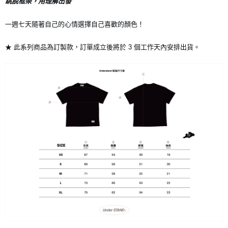
跳脫框架，用理解出發
7-11店到店
一週七天隨著自己的心情選擇自己喜歡的顏色！
每筆NT$80，滿NT$10,000(含以上)免運費
★ 此系列商品為訂製款，訂單成立後將於 3 個工作天內安排出貨。
付款後7-11取貨
每筆NT$80，滿NT$10,000(含以上)免運費
宅配
每筆NT$130，滿NT$10,000(含以上)免運費