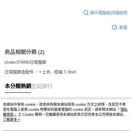
顯示電腦版詳細說明
客服
商品相關分類 (2)
UnderSTAND日常服飾
日常服飾及配件
• 上衣 - 短袖 T-Shirt
本分類熱銷
全站排行
本網站中使用 cookie，欲查詢有關本網站使用 cookie 方式之詳情，及若您不希
熱門標籤
望在電腦上使用 cookie 時應如何變更電腦的 cookie 設定，請參閱本網站「
隱私
權條款
」之 Cookie 聲明。您繼續使用本網站即表示您同意本公司得按本網站使
用條款之 Cookie 聲明使用 cookie。
了解更多 >