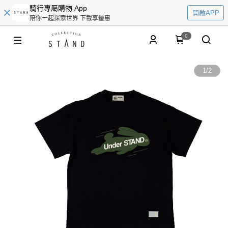
騎行專屬購物 App
開啟APP
陪你一起探索世界 下載享優惠
0
1
/
2