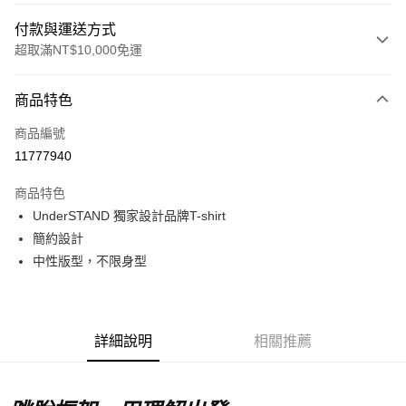
付款與運送方式
超取滿NT$10,000免運
付款方式
商品特色
信用卡一次付款
商品編號
超商取貨付款
11777940
LINE Pay
商品特色
Apple Pay
UnderSTAND 獨家設計品牌T-shirt
簡約設計
Google Pay
中性版型，不限身型
運送方式
全家店到店
詳細說明
相關推薦
每筆NT$80，滿NT$10,000(含以上)免運費
付款後全家取貨
每筆NT$80，滿NT$10,000(含以上)免運費