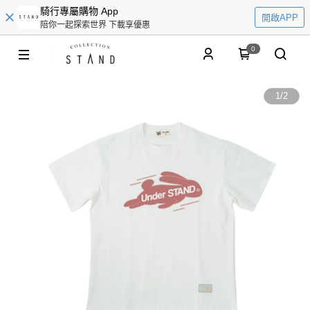
騎行專屬購物 App
開啟APP
陪你一起探索世界 下載享優惠
0
1
/
2