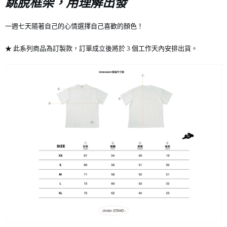
跳脫框架，用理解出發
7-11店到店
一週七天隨著自己的心情選擇自己喜歡的顏色！
每筆NT$80，滿NT$10,000(含以上)免運費
★ 此系列商品為訂製款，訂單成立後將於 3 個工作天內安排出貨。
付款後7-11取貨
每筆NT$80，滿NT$10,000(含以上)免運費
宅配
每筆NT$130，滿NT$10,000(含以上)免運費