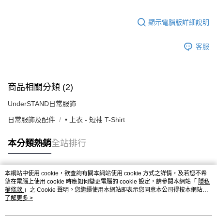
顯示電腦版詳細說明
客服
商品相關分類 (2)
UnderSTAND日常服飾
日常服飾及配件
• 上衣 - 短袖 T-Shirt
本分類熱銷
全站排行
本網站中使用 cookie，欲查詢有關本網站使用 cookie 方式之詳情，及若您不希
熱門標籤
望在電腦上使用 cookie 時應如何變更電腦的 cookie 設定，請參閱本網站「
隱私
權條款
」之 Cookie 聲明。您繼續使用本網站即表示您同意本公司得按本網站使
用條款之 Cookie 聲明使用 cookie。
了解更多 >