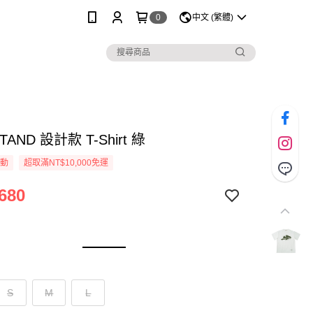
0
中文 (繁體)
STAND 設計款 T-Shirt 綠
活動
超取滿NT$10,000免運
680
S
M
L