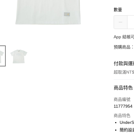
數量
App 結
預購商品：
付款與運
超取滿NT$
付款方式
商品特色
信用卡一
商品編號
11777954
超商取貨
商品特色
LINE Pay
Under
簡約設
Apple Pay