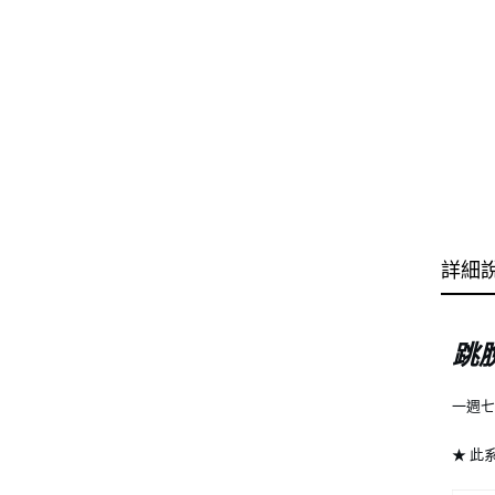
詳細
跳
一週
★ 此