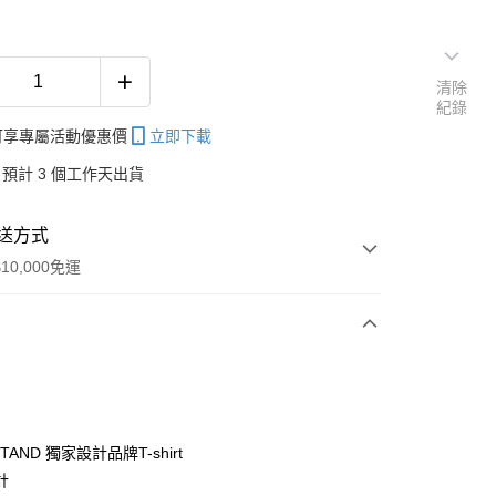
清除
紀錄
帳可享專屬活動優惠價
立即下載
預計 3 個工作天出貨
送方式
10,000免運
次付款
付款
STAND 獨家設計品牌T-shirt
計