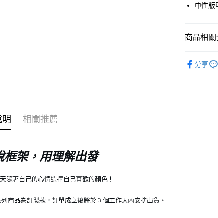
中性版
Google Pa
商品相關分
運送方式
UnderS
全家店到
分享
日常服飾
每筆NT$8
付款後全
每筆NT$8
說明
相關推薦
7-11店到
每筆NT$8
脫框架，用理解出發
付款後7-1
每筆NT$8
七天隨著自己的心情選擇自己喜歡的顏色！
宅配
系列商品為訂製款，訂單成立後將於 3 個工作天內安排出貨。
每筆NT$1