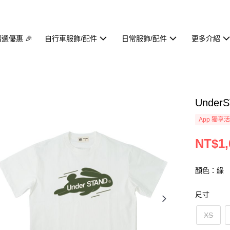
精選優惠 🎉
自行車服飾/配件
日常服飾/配件
更多介紹
Under
App 獨享
NT$1,
顏色：綠
尺寸
XS