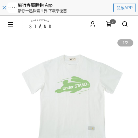
騎行專屬購物 App
開啟APP
陪你一起探索世界 下載享優惠
0
1
/
2