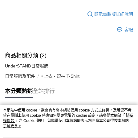
顯示電腦版詳細說明
客服
商品相關分類 (2)
UnderSTAND日常服飾
日常服飾及配件
• 上衣 - 短袖 T-Shirt
本分類熱銷
全站排行
本網站中使用 cookie，欲查詢有關本網站使用 cookie 方式之詳情，及若您不希
熱門標籤
望在電腦上使用 cookie 時應如何變更電腦的 cookie 設定，請參閱本網站「
隱私
權條款
」之 Cookie 聲明。您繼續使用本網站即表示您同意本公司得按本網站使
用條款之 Cookie 聲明使用 cookie。
了解更多 >