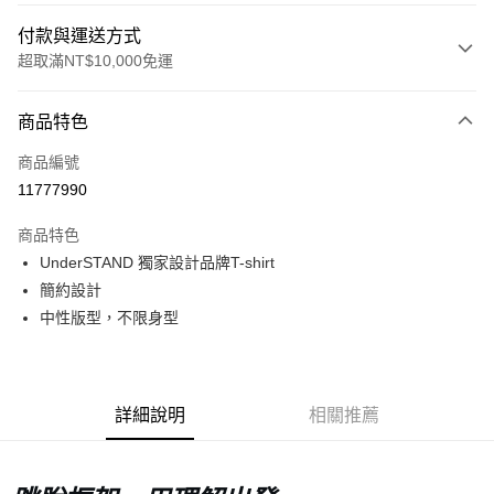
付款與運送方式
超取滿NT$10,000免運
付款方式
商品特色
信用卡一次付款
商品編號
超商取貨付款
11777990
LINE Pay
商品特色
Apple Pay
UnderSTAND 獨家設計品牌T-shirt
簡約設計
Google Pay
中性版型，不限身型
運送方式
全家店到店
詳細說明
相關推薦
每筆NT$80，滿NT$10,000(含以上)免運費
付款後全家取貨
每筆NT$80，滿NT$10,000(含以上)免運費