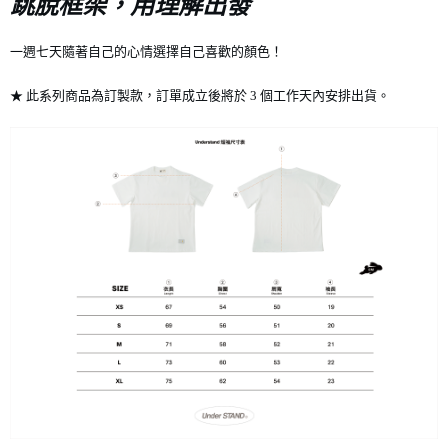
跳脫框架，用理解出發
7-11店到店
一週七天隨著自己的心情選擇自己喜歡的顏色！
每筆NT$80，滿NT$10,000(含以上)免運費
★ 此系列商品為訂製款，訂單成立後將於 3 個工作天內安排出貨。
付款後7-11取貨
每筆NT$80，滿NT$10,000(含以上)免運費
宅配
每筆NT$130，滿NT$10,000(含以上)免運費