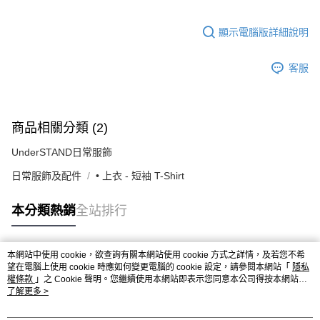
顯示電腦版詳細說明
客服
商品相關分類 (2)
UnderSTAND日常服飾
日常服飾及配件
• 上衣 - 短袖 T-Shirt
本分類熱銷
全站排行
本網站中使用 cookie，欲查詢有關本網站使用 cookie 方式之詳情，及若您不希
熱門標籤
望在電腦上使用 cookie 時應如何變更電腦的 cookie 設定，請參閱本網站「
隱私
權條款
」之 Cookie 聲明。您繼續使用本網站即表示您同意本公司得按本網站使
用條款之 Cookie 聲明使用 cookie。
了解更多 >