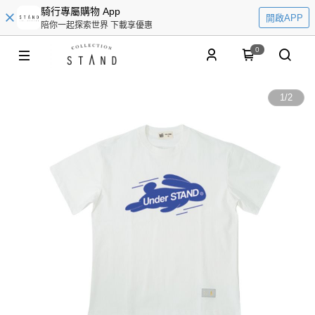
騎行專屬購物 App
開啟APP
陪你一起探索世界 下載享優惠
0
1
/
2