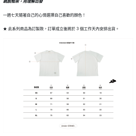
跳脫框架，用理解出發
7-11店到店
一週七天隨著自己的心情選擇自己喜歡的顏色！
每筆NT$80，滿NT$10,000(含以上)免運費
★ 此系列商品為訂製款，訂單成立後將於 3 個工作天內安排出貨。
付款後7-11取貨
每筆NT$80，滿NT$10,000(含以上)免運費
宅配
每筆NT$130，滿NT$10,000(含以上)免運費