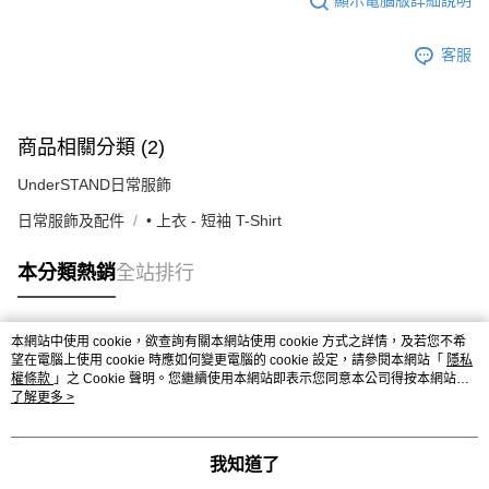
顯示電腦版詳細說明
客服
商品相關分類 (2)
UnderSTAND日常服飾
日常服飾及配件
• 上衣 - 短袖 T-Shirt
本分類熱銷
全站排行
本網站中使用 cookie，欲查詢有關本網站使用 cookie 方式之詳情，及若您不希
熱門標籤
望在電腦上使用 cookie 時應如何變更電腦的 cookie 設定，請參閱本網站「
隱私
權條款
」之 Cookie 聲明。您繼續使用本網站即表示您同意本公司得按本網站使
用條款之 Cookie 聲明使用 cookie。
了解更多 >
我知道了