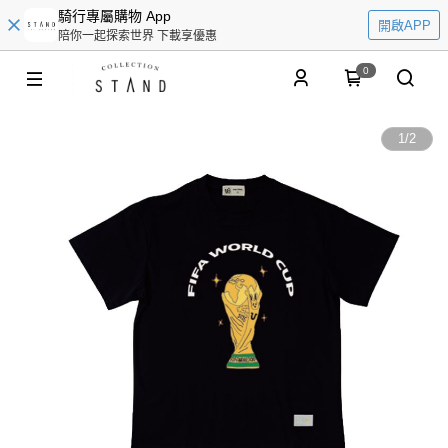
騎行專屬購物 App
開啟APP
陪你一起探索世界 下載享優惠
0
1
/
2