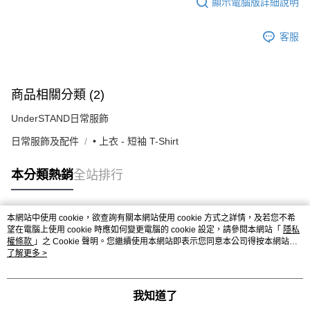
顯示電腦版詳細說明
客服
商品相關分類 (2)
UnderSTAND日常服飾
日常服飾及配件
• 上衣 - 短袖 T-Shirt
本分類熱銷
全站排行
本網站中使用 cookie，欲查詢有關本網站使用 cookie 方式之詳情，及若您不希
熱門標籤
望在電腦上使用 cookie 時應如何變更電腦的 cookie 設定，請參閱本網站「
隱私
權條款
」之 Cookie 聲明。您繼續使用本網站即表示您同意本公司得按本網站使
用條款之 Cookie 聲明使用 cookie。
了解更多 >
我知道了