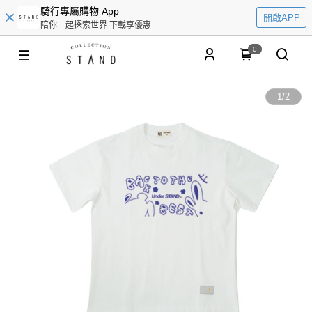
騎行專屬購物 App
開啟APP
陪你一起探索世界 下載享優惠
0
1
/
2