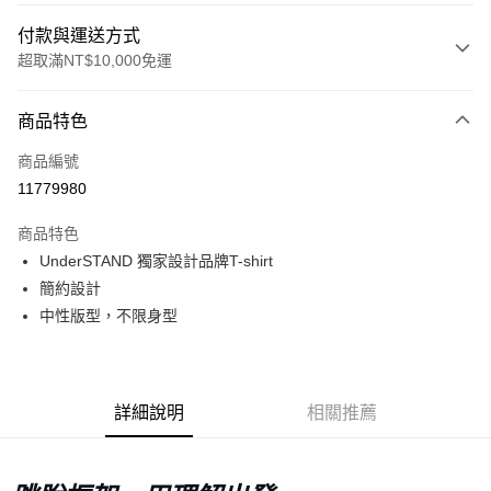
付款與運送方式
超取滿NT$10,000免運
付款方式
商品特色
信用卡一次付款
商品編號
超商取貨付款
11779980
LINE Pay
商品特色
Apple Pay
UnderSTAND 獨家設計品牌T-shirt
簡約設計
Google Pay
中性版型，不限身型
運送方式
全家店到店
詳細說明
相關推薦
每筆NT$80，滿NT$10,000(含以上)免運費
付款後全家取貨
每筆NT$80，滿NT$10,000(含以上)免運費