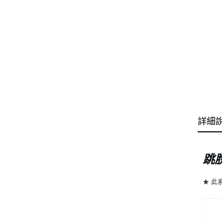
詳細
跳
★ 此