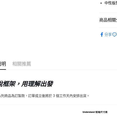
中性版
Google Pa
商品相關分
運送方式
UnderS
全家店到
分享
日常服飾
每筆NT$8
付款後全
每筆NT$8
說明
相關推薦
7-11店到
每筆NT$8
脫框架，用理解出發
付款後7-1
每筆NT$8
系列商品為訂製款，訂單成立後將於 3 個工作天內安排出貨。
宅配
每筆NT$1