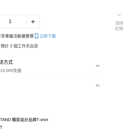
清除
紀錄
帳可享專屬活動優惠價
立即下載
預計 3 個工作天出貨
送方式
10,000免運
次付款
付款
STAND 獨家設計品牌T-shirt
計