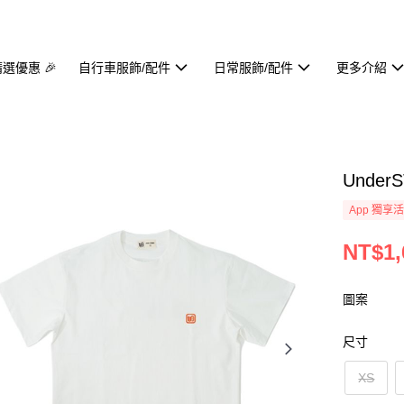
精選優惠 🎉
自行車服飾/配件
日常服飾/配件
更多介紹
UnderST
App 獨享
NT$1,
圖案
尺寸
XS