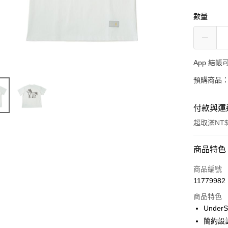
數量
App 結
預購商品：
付款與運
超取滿NT$
付款方式
商品特色
信用卡一
商品編號
11779982
超商取貨
商品特色
LINE Pay
Under
簡約設
Apple Pay