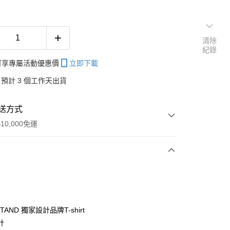
清除
紀錄
帳可享專屬活動優惠價
立即下載
預計 3 個工作天出貨
送方式
10,000免運
次付款
付款
STAND 獨家設計品牌T-shirt
計