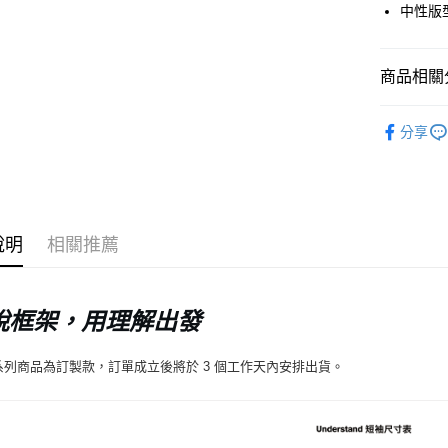
中性版
Google Pa
商品相關分
運送方式
UnderS
全家店到
分享
日常服飾
每筆NT$8
付款後全
每筆NT$8
說明
相關推薦
7-11店到
每筆NT$8
脫框架，用理解出發
付款後7-1
每筆NT$8
系列商品為訂製款，訂單成立後將於 3 個工作天內安排出貨。
宅配
每筆NT$1