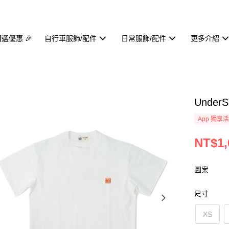
精選優惠 🎉
自行車服飾/配件
日常服飾/配件
更多介紹
UnderST
App 獨享
NT$1,
圖案
尺寸
XS