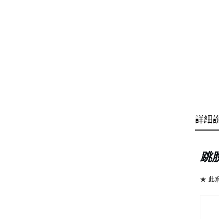
詳細
跳
★ 此