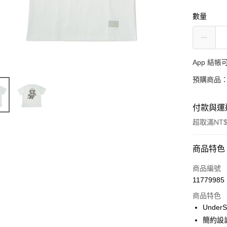
數量
App 結
預購商品：
付款與運
超取滿NT$
付款方式
商品特色
信用卡一
商品編號
11779985
超商取貨
商品特色
LINE Pay
Under
簡約設
Apple Pay